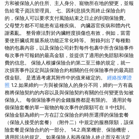
方和被保險人的住所、主人身分、寵物所在地的變更，並報
告給電子資訊管理員。 七、因利息損失而終止保險合約
的，保險人可以要求支付風險結束之日止的到期保險費。
父母雙方都不可能患有這種疾病。 內臟器官疾病和體內代
謝紊亂。 整骨療法對於內臟輕度損傷也有效，例如，當需
要使肝臟或胃腸系統功能正常化時等。 附錄列出了每種動
物的包裹內容，以及保險公司針對每件包裹中所含保險事件
每次事件可報銷的最高金額，並提供了適用的免賠額和保險
費的信息。 保險人根據保險合約第二至三條的規定，就一
次損害事件設定與該保險合約相關的任何保險事件的最高賠
償金額。 是透過考慮其附件中的值來確定的。
經絡按摩證
照
1.2.如果締約一方與被保險人的身分不同，締約一方有義
務將保險契約的內容以及與保險契約有關的任何變更告知被
保險人。 每個保險事件的金錢服務都是有限的。 適用於每
個保險套餐的單一寵物的每次事件的限額可在 II 中找到。
保險金額為締約一方在訂立保險合約時所選擇的保險套餐
（保險人接受的套餐）（附件二）中規定的服務限額，該保
險套餐是保險合約的一部分。 14.2.商業機密、保險機密，
適用民法的規定。 如果保險人和再保險人終止而沒有法定