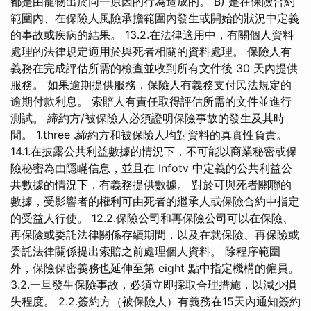
都是由寵物出於同一原因的行為造成的。 B) 是在保險合約
範圍內、在保險人風險承擔範圍內發生或開始的狀況中定義
的事故或疾病的結果。 13.2.在法律適用中，有關個人資料
處理的法律規定適用於與死者相關的資料處理。 保險人有
義務在完成評估所需的檢查並收到所有文件後 30 天內提供
服務。 如果逾期提供服務，保險人有義務支付民法規定的
逾期付款利息。 索賠人有責任取得評估所需的文件並進行
測試。 締約方/被保險人必須證明保險事故的發生及其時
間。 1.three .締約方和被保險人均對資料的真實性負責。
14.1.在披露公共利益數據的情況下，不可能以商業秘密或保
險秘密為由隱瞞信息，並且在 Infotv 中定義的公共利益公
共數據的情況下，有義務提供數據。 對於可與死者關聯的
數據，受影響者的權利可由死者的繼承人或保險合約中指定
的受益人行使。 12.2.保險公司和再保險公司可以在保險、
再保險或委託法律關係存續期間，以及在就保險、再保險或
委託法律關係提出索賠之前處理個人資料。 除程序範圍
外，保險保密義務也延伸至第 eight 點中指定機構的僱員。
3.2.一旦發生保險事故，必須立即採取合理措施，以減少損
失程度。 2.2.簽約方（被保險人）有義務在15天內通知簽約