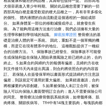
相當健康和健壯的狗品種，其壽命也值得一提。 西部高地
犬很容易進入青少年時期。 關於此品種您需要了解的一切
西部高地白梗是最受歡迎的梗犬品種之一，具有非常多樣化
的個性。 體內液體的自由流動是這個過程的一個組成部
分。 如果身體某一部位的移動減慢或停止，就會發生疾
病。 為了能夠用這種方法進行治療，我們必須擁有大量的
生理學和解剖學領域的知識。
腳底按摩證照
整骨療法的基
礎是治療人體的單一系統。 因此，重點不是一個單獨的機
構，而是它在現有體系中的地位。 這種觀點提供了一種綜
合的治療方法。 1、保險事故已經發生、保險事故不可能發
生或保險利益在保險人開始承擔風險之前已經終止的，合約
終止。 5.如果合約與締約方的報價有偏差，且締約方在收
到文件後15天內未提出異議，則合約將依照合約的內容簽
訂。 若保險人在簽發保單時以書面形式提請締約方注意該
偏差，則該規定可適用於重大偏差。 如果錯過邀請，合約
將根據要約內容創建。 5.如果被保險人未訂立合同，被保
險人可以向保險人書面聲明訂立合約；進入不需要保險公司
的同意。 整骨療法治療骨骼肌系統疾病，如脊髓疼痛、肌
肉疼痛、關節疾病等。 TfH中有14塊主要肌肉，每塊肌肉都