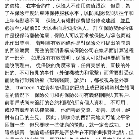
的價格。 在本合約中，保險人不使用價值跟踪，但是，為
了在保險年度結束時保持服務水平，以防風險增加與往年和
上年有顯著不同。 保險人有權對保費提出修改建議，並且
必須至少提前60 天以書面通知投保人。 訂立保險契約的條
件是投保時寵物健康，保險人可以要求被保險人/承包商就
此作出聲明。 聲明書有效的條件是對保險公司提出的問題
的回答屬實，完整的聲明書構成保險公司在線界面計算過程
的一部分。 如果沒有有效聲明，保險人可以拒絕要約而無
需說明理由。 從保險的角度來看，任何突然的、直接的外
部的、不可預見的事件（外部機械力和電擊）而需要對受保
寵物進行獸醫治療（獸醫醫院、診所），都被視為意外事
故。 thirteen .1.在資料管理目的已終止或已徵得資料主體同
意的情況下，保險公司和再保險公司有義務刪除與其客戶、
前客戶或尚未簽訂的合約相關的所有個人資料。 不可用，
或沒有處理的法律依據。 他們善於交際、友善、聰明，絕
對有自己的主見。 因此，訓練你的西部高地犬可能比平常
困難一些，但只要吃一些健康的獎勵，就一定會成功。 B)
這些損害，無論這些損害是否發生在不同的時間和地點，但