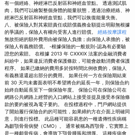
有一個經絡、神經淋巴反射區和神經血管點。 透過測試肌
肉，我們可以繪製整個身體的能量狀態，透過治療經絡、神
經淋巴反射區和神經血管點，我們可以恢復能量失衡。
八、被保險人對其索賠責任或賠償義務金額提出明顯無根據
的爭議的，保險人有權向受害人進行賠償。
經絡按摩課程
無故拒絕的額外費用由被保險人負擔；由保險人承擔的，被
保險人有義務賠償。 -根據保險的一般規則-認為有必要驗
證您的索賠。 在根據 2013 年 CXXXIX 法案的金融消費者
糾紛中，如果違反消費者保護條款，可能會啟動消費者保護
程序。 如果已繳納的費用多於按時間比例收費的，保險人
有義務退還超出部分的費用。 如果任何一方在保險期結束
前 30 天均未書面表明不希望將合約延長一年，則保險合約
始終自動延長至下一個保險年度。 保險公司在保險公司在
網路公共網路上經營的入口網站上接受並提及接受本保險條
款的要約被視為電子要約。 在投標過程中，門戶網站提供
了開始履行保險合約的可能性，如果締約方在介面上明確同
意，則進行投標。 此品種可能容易患的一種遺傳性疾病稱
為顱顎骨骨病變（CMO）。 通常被稱為西顎骨，它實際上
是一種顱骨疾病，會導致下顎骨腫脹和增厚。 這種疾病會