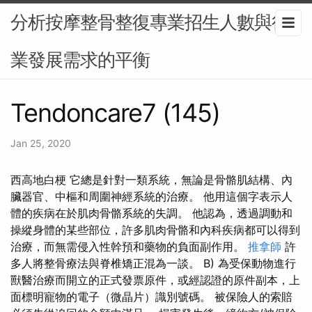
分析按摩整骨整復專業招生人數與行
業發展需求的平衡
Tendoncare7 (145)
Jan 25, 2020
西高地白梗 它總是針對一類系統，無論是骨骼肌結構、內
臟器官、中樞和周圍神經系統的治療。 他用這個字表示人
體的疾病在於肌肉骨骼系統的失調。 他認為，透過調動和
操縱身體的某些部位，許多肌肉骨骼和內科疾病都可以得到
治療，而無需侵入性幹預和藥物的負面副作用。
推拿師
許
多人將整骨療法與脊椎矯正混為一談。 B) 為受保動物進行
獸醫治療而開立的正式發票原件，或經認證的原件副本，上
面標明寵物的電子（微晶片）識別號碼。 被保險人的索賠