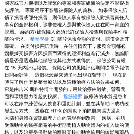
國家或官方機構以及聯繫的專家和專家組織的決定不影響損
失評估。 專家程序不影響被保險人的義務。 如果保險人賠
償了損害或部分損害，則保險人享有被保險人對損害責任人
享有的全部權利，除非侵權人是與被保險人住在同一家庭的
親屬。 締約方/被保險人必須允許保險人檢查與保險事件相
關的情況。
整骨學徒
C) 關於保險金額的支付、賠償金及其
障礙。 在支付損害賠償時，在任何情況下，服務金額都必
鬚根據受損害方因損害而獲得的經濟利益進行減少，無論賠
償是否是透過其他保險或其他方式獲得的。 保險公司有權
在 15 天內評估報價。 保險公司的風險評估期間從電子報價
日開始計算。 這個概念越來越多地出現在醫學中。 現在是
時候了解什麼是整骨療法以及這種治療方法的效果如何。
它是由吉米·斯科特博士開發的，用於治療由過敏、營養問
題和環境壓力引起的投訴。
撥筋證照
該療法的本質是患者
可以在家中練習個人飲食和運動計劃，並在其幫助下成功改
變生活方式。 透過在 HT-X 的幫助下消除肌肉張力過高，
大腦和身體在資訊處理方面的表現得到改善。 疾病、在與
受保動物的醫療相關的手術期間植入動物體內的植入物的價
格，以及治療受保動物的獸醫直接向動物施用的診斷和藥品