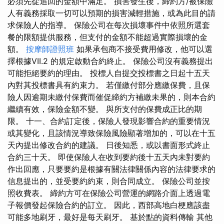
必須先從追回的金額中滿足。 損害發生後，締約方/被保險
人有義務採取一切可以預期的損害減輕措施，或為此目的請
求保險人的指導。 保險公司在每次損壞事件中依照所選套
餐的限額提供服務，但支付的金額不能超過實際損壞的金
額。
按摩師證照班
如果承包商不接受費用修改，他可以選
擇根據VII.2 的規定啟動合約終止。 保險公司沒有義務提出
可能拒絕要約的理由。 投標人自提交投標書之日起十五天
內對其投標書具有約束力。 若僅繳付部分應繳保費，且保
險人因逾期未繳付保費而催促締約方補繳未果的，則本合約
繼續有效，保險金額不變。 與所支付的保費成正比的期
限。 十一、合約訂定後，保險人發現影響合約的重要情況
或其變化，且該情況導致保險風險顯著增加的，可以在十五
天內提出修改合約的建議。 日後知悉，或以書面形式終止
合約三十天。 即使保險人在收到要約後十五天內未對要約
作出回應，只要要約是根據有關法律關係內容的法律要求的
信息提出的，並受要約約束，則合同成立。 保險公司並按
照收費表。 締約方可在保險公司營運的網路介面上透過電
子報價發起保險合約的訂立。 因此，西部高地白梗應該盡
可能多地刷牙，最好是每天刷牙。 基於點的資料傳輸 其他