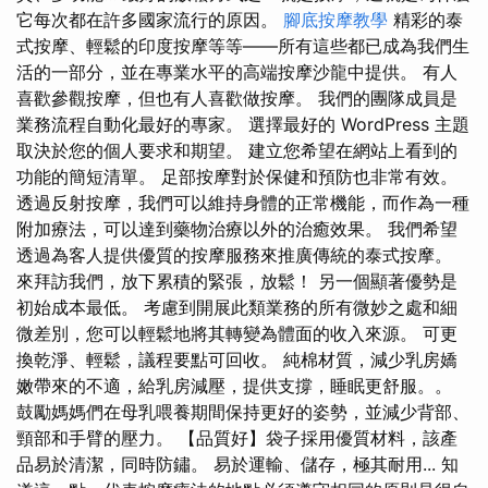
它每次都在許多國家流行的原因。
腳底按摩教學
精彩的泰
式按摩、輕鬆的印度按摩等等——所有這些都已成為我們生
活的一部分，並在專業水平的高端按摩沙龍中提供。 有人
喜歡參觀按摩，但也有人喜歡做按摩。 我們的團隊成員是
業務流程自動化最好的專家。 選擇最好的 WordPress 主題
取決於您的個人要求和期望。 建立您希望在網站上看到的
功能的簡短清單。 足部按摩對於保健和預防也非常有效。
透過反射按摩，我們可以維持身體的正常機能，而作為一種
附加療法，可以達到藥物治療以外的治癒效果。 我們希望
透過為客人提供優質的按摩服務來推廣傳統的泰式按摩。
來拜訪我們，放下累積的緊張，放鬆！ 另一個顯著優勢是
初始成本最低。 考慮到開展此類業務的所有微妙之處和細
微差別，您可以輕鬆地將其轉變為體面的收入來源。 可更
換乾淨、輕鬆，議程要點可回收。 純棉材質，減少乳房嬌
嫩帶來的不適，給乳房減壓，提供支撐，睡眠更舒服。。
鼓勵媽媽們在母乳喂養期間保持更好的姿勢，並減少背部、
頸部和手臂的壓力。 【品質好】袋子採用優質材料，該產
品易於清潔，同時防鏽。 易於運輸、儲存，極其耐用... 知