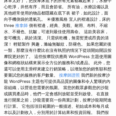
床單太好了，把按摩床底下的所有元素都藏起來了，水療中
心乾淨，井然有序，而且會節省。 所有油，水療設備以及
其他經常使用的物品都隱藏在底下表 裙子 . 如此設計，面
向手機側袋的透氣孔。 ☀優雅風格 宜人的褶邊設計，床的
three
推拿師
側有褶邊，經典、美觀、耐用、布料、不縮
水、不褪色、抗皺，可達到最佳使用壽命。 這款美容床，
套可機洗，易於清潔。 只需烘乾機，無需熨燙或昂貴的清
潔！ 輕鬆製作 興趣，滌綸無皺紋，防褪色。 如果您屬於後
一類，那麼沒有什麼比在沒有執照的情況下從頭開始開設按
摩院更好的了。 這些按摩院供應商 WordPress 主題使用圖
像和網格狀結構來展示全方位的服務和/或產品。 此外，您
還可以使用主滑桿來建立行銷策略，以增加您的銷售額和想
要嘗試您的服務的客戶數量。
按摩師證照
我們新的按摩沙
龍 WordPress 主題包可提供高品質的圖像和令人驚嘆的內
容組織，以營造您需要的氛圍。 當您的觀眾參觀您的沙龍
或購買產品時，他們一定會感到放鬆並受到啟發。 在直接
進行開業之前，沙龍需要寫一份商業計劃，按摩沙龍期間進
行計算。 它包括項目範圍的一般描述、初始成本和每月成
本以及計劃收入，分別用於計算結果和投資回報。 我們假