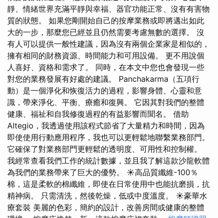
靜、情緒世界充滿平靜與幸福、器官功能正常、沒有有害物
質的狀態。 如果您剛開始自己的按摩業務或即將邁出如此
大的一步，那麼您已經並且仍然需要考慮無數的選擇。 沒
有人可以提供一般性建議，因為沒有兩個企業家是相似的，
擁有相同的財務資源、時間能力和可用設備。 更不用說個
人喜好、資格和需求了。 同時，在本文中您也會發現一些
對您的業務發展有好處的建議。 Panchakarma（五項行
動）是一個淨化和恢復活力的過程，影響身體、心靈和意
識，帶來淨化、平衡、療癒和復興。 它因其對我們的整體
健康、福祉和自我修復過程的有益影響而聞名。 借助
Altegio，我透過使用該程式節省了大量精力和時間，因為
即使使用行動應用程序，我也可以更輕鬆地聯繫業務部門。
它確保了對業務部門更輕鬆的透明度、可用性和控制權。
我經常查看我們工作的統計數據，並且我了解這款沙龍軟體
為我們的業務帶來了巨大的優勢。 ☀高品質纖維-100％
棉，這是柔軟的棉纖維，即使在日常使用中也能抗磨損，抗
精神病。 只需清洗，然後乾燥，低或中度溫度。 ☀豪華水
療套裝 美麗的色彩，簡約的設計，改善房間或健康的整體