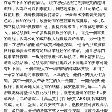
存放在下面的任何物品。 現在您已經決定選擇輕質的超細
纖維，因為它可以四季使用，觸感超柔軟，而且耐染色，這
樣使用後、洗滌後都能保持清新。 ☀豪華水療套裝美麗的
色彩，簡約的設計，改善房間的整體環境或健康。 你可以
獨立從頭開始做按摩生意，但從長遠來看，如果你想增加收
入，你必須僱用一名參與提供服務的員工。 這是一個重要
的過程，因為公司的成功很大程度取決於專業。 另一種選
擇 - 在您自己的財產中購買房地產按摩。 他適合那些擁有
良好啟動資金並擁有足夠商業經驗的企業家。 如果您專門
從事業餘按摩、一般身體護理和疾病預防，則不需要執照。
透過此類活動，必須認識到居住地以及不同地區的要求可能
有所不同。 三個年輕人在一場糟糕的棒球比賽後，看到了
一家新的幕府將軍按摩院。 不幸的是，他們不閱讀入住須
知。 其中一個男人帶著選定的女士走開了，一開始她對他
很好，但隨著她大腿之間的結構，你突然敞開心扉...... 1 高
密度泡棉背墊和人性化設計扶手，讓您更舒適的體驗 PU皮
革表面，易於清潔... 【高品質】採用優質 ABS 噴漆鐵材料
製成，耐用、堅固，足以安裝在牆上，然後硬體可實現高品
質、多功能... 最好的放鬆方式之一就是按摩，這就是為什麼