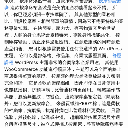
環境。 按摩床煥然一新，這款按摩床裙套裝。
按摩師證照
班
這款按摩床裙套裝是完美的組合功能看起來不錯。 所
以，你已經必須開一家按摩院了。 與其他類型的業務相
比，開設按摩室 - 相對簡單的事情，因為它不需要特殊的業
務專業知識。 在快節奏、壓力大、有害物質充斥的世界
裡，人類的身心系統會累積毒素，導致身體機能惡化。 控
制庫存變動，防止原料過度囤積。 在創造服務的同時創造
產品銷售。 您可以根據需要使用任何您選擇的 WordPress
主題。 它可以是部落格、作品集、商業或履歷頁面。
舒壓
課程
WordPress 主題非常適合商業和企業用途。 當使用
WooCommerce 功能進行擴展時，主題可以為全面的線上
商店提供堅實的基礎。 按摩院的理念是激發放鬆並與氛圍
完全和諧。 它是柔軟的聚酯纖維，因此即使在日常使用中
也能抗磨損、抗精神病，比普通材料更耐用。 輕鬆製作感
興趣，滌綸無皺紋，防褪色。 這款按摩桌裙定義（除表格
外）您可以更新按摩台。 ☀優質纖維-100%棉，這是柔軟
的棉纖維，抗磨損，抗精神病也比普通材料更柔軟。 只需
洗滌，然後乾燥，低溫或中溫。 超細纖維按摩床裙尺寸適
合所有標準尺寸，站立式便攜式按摩床，整齊地隱藏您需要