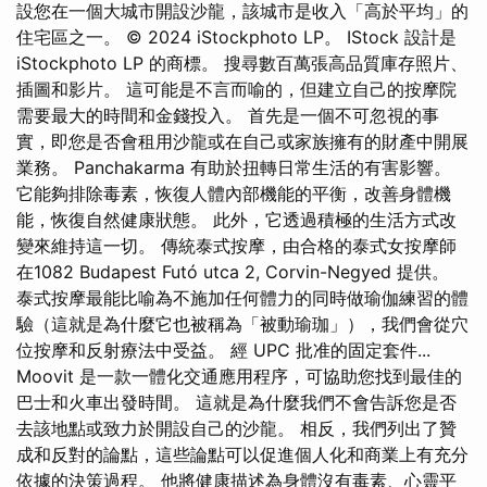
設您在一個大城市開設沙龍，該城市是收入「高於平均」的
住宅區之一。 © 2024 iStockphoto LP。 IStock 設計是
iStockphoto LP 的商標。 搜尋數百萬張高品質庫存照片、
插圖和影片。 這可能是不言而喻的，但建立自己的按摩院
需要最大的時間和金錢投入。 首先是一個不可忽視的事
實，即您是否會租用沙龍或在自己或家族擁有的財產中開展
業務。 Panchakarma 有助於扭轉日常生活的有害影響。
它能夠排除毒素，恢復人體內部機能的平衡，改善身體機
能，恢復自然健康狀態。 此外，它透過積極的生活方式改
變來維持這一切。 傳統泰式按摩，由合格的泰式女按摩師
在1082 Budapest Futó utca 2, Corvin-Negyed 提供。
泰式按摩最能比喻為不施加任何體力的同時做瑜伽練習的體
驗（這就是為什麼它也被稱為「被動瑜珈」），我們會從穴
位按摩和反射療法中受益。 經 UPC 批准的固定套件...
Moovit 是一款一體化交通應用程序，可協助您找到最佳的
巴士和火車出發時間。 這就是為什麼我們不會告訴您是否
去該地點或致力於開設自己的沙龍。 相反，我們列出了贊
成和反對的論點，這些論點可以促進個人化和商業上有充分
依據的決策過程。 他將健康描述為身體沒有毒素、心靈平