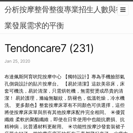
分析按摩整骨整復專業招生人數與行
業發展需求的平衡
Tendoncare7 (231)
Jan 25, 2020
布達佩斯阿育吠陀按摩中心 【獨特設計】專為手機臉部氣
孔側袋設計的貼片按摩台。 【易於清潔】這款美容床，床
套可機洗，易於清潔，只需烘乾機，無需熨燙或昂貴的清
潔！ 易於護理，滌綸無皺紋，防褪色，低溫乾燥，冷水機
洗。 更多顏色】整套按摩床罩有不同顏色可供選擇，這些
將使按摩床床單與所有其他按摩床配件完全相同。 ☀優質
纖維 柔軟的聚酯纖維，即使在日常使用中也能抗磨損、抗
精神病，比普通材料更耐用。 ☀功能性按摩沙發套裝裙子