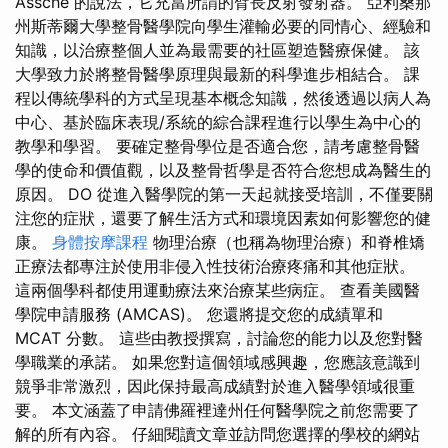
Assche 的說法，它充當所謂的臂長反射發射器。 亞利桑那
州斯蒂爾大學整骨醫學院向學生灌輸必要的同情心、經驗和
知識，以治療整個人並為最需要的社區塑造醫療保健。 該
大學致力於將整骨醫學原理與最新的科學進步相結合。 課
程以傳統學科的方式呈現基本概念知識，然後透過以病人為
中心、基於臨床表現/系統的綜合課程進行以學生為中心的
教學和學習。 要確定整骨學位是否適合您，請考慮整骨醫
學的使命和價值觀，以及整骨哲學是否符合您想成為醫生的
原因。 DO 從進入醫學院的第一天起就接受培訓，不僅要關
注您的症狀，還要了解生活方式和環境因素如何影響您的健
康。
身體按摩課程
物理治療（也稱為物理治療）和脊椎矯
正療法都專注於使用非侵入性技術治療疼痛和其他症狀。
這兩個學科都使用運動療法來治療某些病症。 查看美國醫
學院申請服務 (AMCAS)。 您還將提交您的成績單和
MCAT 分數。 這些由教授撰寫，討論您的能力以及您對醫
學職業的承諾。 如果您對這個領域感興趣，您應該意識到
競爭非常激烈，因此保持最高成績對於進入醫學領域很重
要。 本文涵蓋了申請佛羅裡達州任何醫學院之前您需要了
解的所有內容。 仔細閱讀文章並訪問您選擇的學校的網站