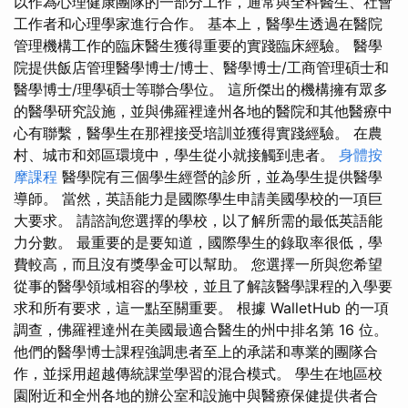
以作為心理健康團隊的一部分工作，通常與全科醫生、社會
工作者和心理學家進行合作。 基本上，醫學生透過在醫院
管理機構工作的臨床醫生獲得重要的實踐臨床經驗。 醫學
院提供飯店管理醫學博士/博士、醫學博士/工商管理碩士和
醫學博士/理學碩士等聯合學位。 這所傑出的機構擁有眾多
的醫學研究設施，並與佛羅裡達州各地的醫院和其他醫療中
心有聯繫，醫學生在那裡接受培訓並獲得實踐經驗。 在農
村、城市和郊區環境中，學生從小就接觸到患者。
身體按
摩課程
醫學院有三個學生經營的診所，並為學生提供醫學
導師。 當然，英語能力是國際學生申請美國學校的一項巨
大要求。 請諮詢您選擇的學校，以了解所需的最低英語能
力分數。 最重要的是要知道，國際學生的錄取率很低，學
費較高，而且沒有獎學金可以幫助。 您選擇一所與您希望
從事的醫學領域相容的學校，並且了解該醫學課程的入學要
求和所有要求，這一點至關重要。 根據 WalletHub 的一項
調查，佛羅裡達州在美國最適合醫生的州中排名第 16 位。
他們的醫學博士課程強調患者至上的承諾和專業的團隊合
作，並採用超越傳統課堂學習的混合模式。 學生在地區校
園附近和全州各地的辦公室和設施中與醫療保健提供者合