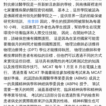
對抗療法醫學院是一所新鮮且創新的學校，與南佛羅裡達州
七家屢獲殊榮的醫院密切相關。 基本上，這所學院被認為
是佛羅裡達州領先的醫學院之一，提供世界一流的初級保健
研究和培訓。
推拿師
因此，學生的授課時間被限制為每週
10 小時。 社區教育工作者也為學生授課，幫助學生在現實
環境中培養臨床和人際交往技能。 因此，在開始申請之
前，請確保您擁有國際護照。 這是因為在某些國家可能需
要幾個月的時間才能獲得國際護照。 物理治療師必須獲得
物理治療博士 (DPT) 學位才能獲得執照。 物理治療師和脊
椎按摩師對患者有相似的目標，但他們可以透過不同的方式
來實現這些目標。 這項具有挑戰性的考試將測試您的知識
以及推理和寫作技巧。 MCAT 每年 1 月至 8 月在電腦上進
行。 透過查看 MCAT 準備書籍並參加模擬考試來為 MCAT
做好準備。 此認證由美國醫學專業委員會 (ABMS) 成員之
一的美國精神病學和神經病學委員會 (ABPN) 授予。 筆試
需要一整天的時間，涵蓋基礎研究、臨床精神病學和精神病
學專業等領域。 考試的口語部分旨在透過對客戶的檢查和
患者病史的實際觀察來評估真實的性格。 精神科醫生也可