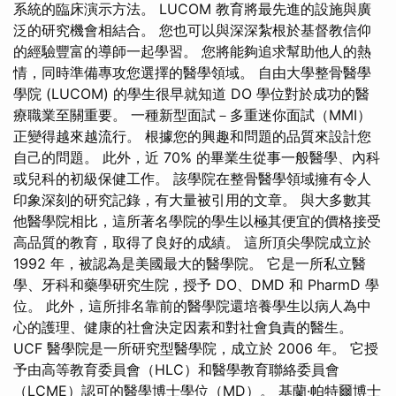
系統的臨床演示方法。 LUCOM 教育將最先進的設施與廣
泛的研究機會相結合。 您也可以與深深紮根於基督教信仰
的經驗豐富的導師一起學習。 您將能夠追求幫助他人的熱
情，同時準備專攻您選擇的醫學領域。 自由大學整骨醫學
學院 (LUCOM) 的學生很早就知道 DO 學位對於成功的醫
療職業至關重要。 一種新型面試－多重迷你面試（MMI）
正變得越來越流行。 根據您的興趣和問題的品質來設計您
自己的問題。 此外，近 70% 的畢業生從事一般醫學、內科
或兒科的初級保健工作。 該學院在整骨醫學領域擁有令人
印象深刻的研究記錄，有大量被引用的文章。 與大多數其
他醫學院相比，這所著名學院的學生以極其便宜的價格接受
高品質的教育，取得了良好的成績。 這所頂尖學院成立於
1992 年，被認為是美國最大的醫學院。 它是一所私立醫
學、牙科和藥學研究生院，授予 DO、DMD 和 PharmD 學
位。 此外，這所排名靠前的醫學院還培養學生以病人為中
心的護理、健康的社會決定因素和對社會負責的醫生。
UCF 醫學院是一所研究型醫學院，成立於 2006 年。 它授
予由高等教育委員會（HLC）和醫學教育聯絡委員會
（LCME）認可的醫學博士學位（MD）。 基蘭·帕特爾博士