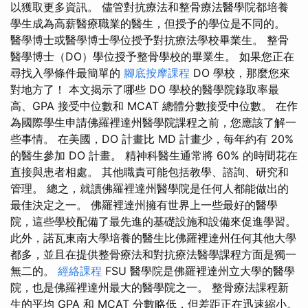
以獲取更多資訊。 儘管對抗療法和整骨療法醫學院都培養
學生成為高薪醫療職業的醫生，但授予的學位是不同的。
醫學博士或醫學博士學位授予對抗療法學校畢業生。 整骨
醫學博士（DO）學位授予整骨學校的畢業生。 如果您正在
尋找入學條件最簡單的
腳底按摩課程
DO 學校，那麼您來
對地方了！ 本文揭示了哪些 DO 學校的醫學院錄取率最
高、GPA 接受中位數和 MCAT 總體分數接受中位數。 在作
為國際學生申請佛羅裡達州醫學院課程之前，您應該了解一
些事情。 在美國，DO 計畫比 MD 計畫少，每年約有 20%
的醫生參加 DO 計畫。 精神科醫生通常將 60% 的時間花在
直接與患者相處。 其他職責可能包括教學、諮詢、研究和
管理。 總之，就讀佛羅裡達州醫學院是任何人都能做出的
最佳決定之一。 佛羅裡達州擁有世界上一些最好的醫學
院，這些學校配備了最先進的基礎設施和設備來促進學習。
此外，諾瓦東南大學培養的醫生比佛羅裡達州任何其他大學
都多，並且在提供整骨療法和對抗療法醫學課程方面是獨一
無二的。
經絡課程
FSU 醫學院是佛羅裡達州立大學的醫學
院，也是佛羅裡達州最大的醫學院之一。 整骨療法課程新
生的平均 GPA 和 MCAT 分數略低，但差距正在迅速縮小。