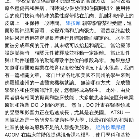
上。 學校是否提供診斷和治療患者的實踐方法，以有效治
療各種傷害和疾病，同時減少併發症和住院時間？ 使用特
定的應用技術將特殊的柔性膠帶貼在肌肉、肌腱和韌帶上的
皮膚上，並保持一段時間。
學按摩
韌帶影響某些受體，進
而影響神經調節環，改變疼痛和肌肉張力。 湯普森終點技
術結果是透過確定腿長差進行具體診斷而確定的。 水平表
面被分成單獨的元件，其末端可以抬起和鎖定。 當治療師
設定脈衝時，相關元件被釋放並移動一定距離。 當止動件
與止動件碰撞時的動能導致半脫位的椎段為零。 如果您想
知道哪種醫療職業在教育程度較低的情況下薪水很高，我們
有一篇相關文章。 來自世界各地和美國不同州的學生來到
佛羅裡達州的一些醫療機構就讀。 無論哪種方式，完成醫
學學位和住院醫師計劃後，您都將成為醫生。 此外，由於
兩者俱有相同的職責和臨床技能，大多數患者無法區分執業
醫師和執業 DO 之間的差異。 然而，DO 計畫在醫學領域
的聲譽和影響力正在迅速成長，尤其是在美國。 ATSU 一
直被認為是一所研究生健康科學大學，以最好的課程和幫助
社區的使命為服務不足的人群提供服務。
經絡按摩課程
ACOM 在臨床前階段提供混合課程模型，使用學科和基於