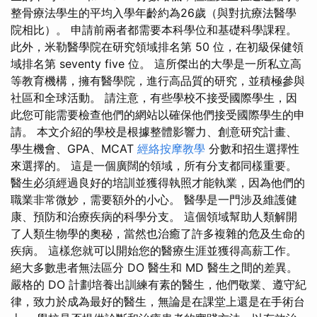
整骨療法學生的平均入學年齡約為26歲（與對抗療法醫學
院相比）。 申請前兩者都需要本科學位和基礎科學課程。
此外，米勒醫學院在研究領域排名第 50 位，在初級保健領
域排名第 seventy five 位。 這所傑出的大學是一所私立高
等教育機構，擁有醫學院，進行高品質的研究，並積極參與
社區和全球活動。 請注意，有些學校不接受國際學生，因
此您可能需要檢查他們的網站以確保他們接受國際學生的申
請。 本文介紹的學校是根據整體影響力、創意研究計畫、
學生機會、GPA、MCAT
經絡按摩教學
分數和招生選擇性
來選擇的。 這是一個廣闊的領域，所有分支都同樣重要。
醫生必須經過良好的培訓並獲得執照才能執業，因為他們的
職業非常微妙，需要額外的小心。 醫學是一門涉及維護健
康、預防和治療疾病的科學分支。 這個領域幫助人類解開
了人類生物學的奧秘，當然也治癒了許多複雜的危及生命的
疾病。 這樣您就可以開始您的醫療生涯並獲得高薪工作。
絕大多數患者無法區分 DO 醫生和 MD 醫生之間的差異。
嚴格的 DO 計劃培養出訓練有素的醫生，他們敬業、遵守紀
律，致力於成為最好的醫生，無論是在課堂上還是在手術台