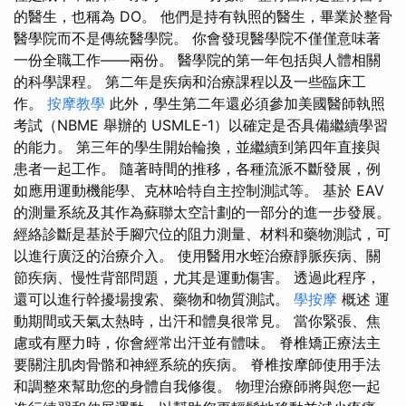
的醫生，也稱為 DO。 他們是持有執照的醫生，畢業於整骨
醫學院而不是傳統醫學院。 你會發現醫學院不僅僅意味著
一份全職工作——兩份。 醫學院的第一年包括與人體相關
的科學課程。 第二年是疾病和治療課程以及一些臨床工
作。
按摩教學
此外，學生第二年還必須參加美國醫師執照
考試（NBME 舉辦的 USMLE-1）以確定是否具備繼續學習
的能力。 第三年的學生開始輪換，並繼續到第四年直接與
患者一起工作。 隨著時間的推移，各種流派不斷發展，例
如應用運動機能學、克林哈特自主控制測試等。 基於 EAV
的測量系統及其作為蘇聯太空計劃的一部分的進一步發展。
經絡診斷是基於手腳穴位的阻力測量、材料和藥物測試，可
以進行廣泛的治療介入。 使用醫用水蛭治療靜脈疾病、關
節疾病、慢性背部問題，尤其是運動傷害。 透過此程序，
還可以進行幹擾場搜索、藥物和物質測試。
學按摩
概述 運
動期間或天氣太熱時，出汗和體臭很常見。 當你緊張、焦
慮或有壓力時，你會經常出汗並有體味。 脊椎矯正療法主
要關注肌肉骨骼和神經系統的疾病。 脊椎按摩師使用手法
和調整來幫助您的身體自我修復。 物理治療師將與您一起