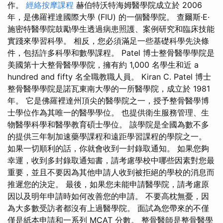
作。
經絡按摩課程
赫伯特沃特海姆醫學院成立於 2006
年，是佛羅裡達國際大學 (FIU) 的一個醫學院。 查爾斯·E·
施密特醫學院鼓勵學生透過病患照護、案例研究和臨床技能
實踐來學習科學。 相反，您必須滿足一些基礎科學先決條
件，包括許多科學和數學課程。 Patel 博士整骨醫學學院是
美國第十大整骨醫學學院，擁有約 1,000 名學生和近 a
hundred and fifty 名全職教職人員。 Kiran C. Patel 博士
整骨醫學學院是諾瓦東南大學的一所醫學院，成立於 1981
年。 它是佛羅裡達州頂尖的醫學院之一，授予整骨醫學博
士學位作為其唯一的醫學學位。 也提供衛生服務管理、生
物醫學科學和醫學教育碩士學位。 該學院是全國為數不多
的提供三年制加速藥學課程和遠距學習課程的學院之一。
如果一切順利的話，你就會收到一封錄取通知。 如果您夠
幸運，收到多封錄取通知書，請考慮學校中哪些因素對您最
重要，並且不要因為其他申請人收到被拒絕的學校的消息而
推遲您的決定。 最後，如果您未能申請醫學院，請考慮原
因以及明年申請時如何改善您的申請。 不要高枕無憂，因
為大多數受訪者都沒有上過醫學院。 面試為您帶來的不僅
僅是紙本申請和一系列 MCAT 分數。 整骨醫師是整骨醫學