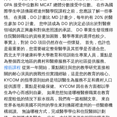
GPA 接受中位數和 MCAT 總體分數接受中位數。 在作為國
際學生申請佛羅裡達州醫學院課程之前，您應該了解一些事
情。 在美國，DO 計畫比 MD 計畫少，每年約有 20% 的醫
生參加 DO 計畫。 您申請成為 DO 的決定必須出於對醫療
領域的真正興趣和對病患照護的承諾。 DO 畢業生發現獲得
住院醫師職位的資格更加困難，醫學專業的選擇也較少。
事實上，對於 DO 項目仍然存在一些懷疑。 首先，也許也
是最重要的，您需要確定整骨醫學及其哲學是否適合您。
西北太平洋健康科學大學教育和培訓衛生專業人員，重點是
為整個西北地區的農村和醫療服務不足的社區提供服務。
撥筋課程
從第一年開始，重點關注與您的教學研究直接相
關的耐心演員的挑戰性但實踐經驗，這是您的教育的核心。
KYCOM 的指導原則始終是培訓醫生為服務不足和農村人口
提供護理，重點是初級保健。 KYCOM 因在各方面都以學
生為中心而感到自豪。 如果您想知道哪種醫療職業在教育
程度較低的情況下薪水很高，我們有一篇相關文章。 來自
世界各地和美國不同州的學生來到佛羅裡達州的一些醫療機
構就讀。 無論哪種方式，完成醫學學位和住院醫師計劃