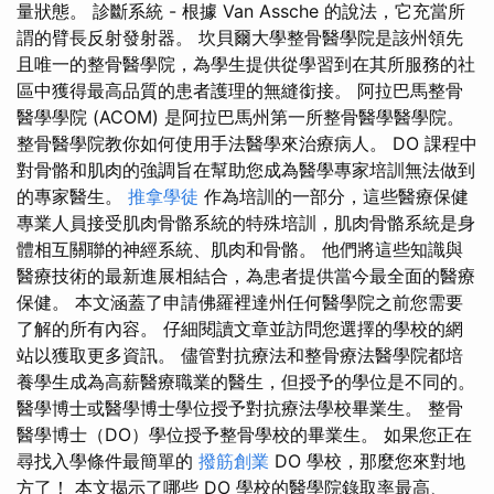
量狀態。 診斷系統 - 根據 Van Assche 的說法，它充當所
謂的臂長反射發射器。 坎貝爾大學整骨醫學院是該州領先
且唯一的整骨醫學院，為學生提供從學習到在其所服務的社
區中獲得最高品質的患者護理的無縫銜接。 阿拉巴馬整骨
醫學學院 (ACOM) 是阿拉巴馬州第一所整骨醫學醫學院。
整骨醫學院教你如何使用手法醫學來治療病人。 DO 課程中
對骨骼和肌肉的強調旨在幫助您成為醫學專家培訓無法做到
的專家醫生。
推拿學徒
作為培訓的一部分，這些醫療保健
專業人員接受肌肉骨骼系統的特殊培訓，肌肉骨骼系統是身
體相互關聯的神經系統、肌肉和骨骼。 他們將這些知識與
醫療技術的最新進展相結合，為患者提供當今最全面的醫療
保健。 本文涵蓋了申請佛羅裡達州任何醫學院之前您需要
了解的所有內容。 仔細閱讀文章並訪問您選擇的學校的網
站以獲取更多資訊。 儘管對抗療法和整骨療法醫學院都培
養學生成為高薪醫療職業的醫生，但授予的學位是不同的。
醫學博士或醫學博士學位授予對抗療法學校畢業生。 整骨
醫學博士（DO）學位授予整骨學校的畢業生。 如果您正在
尋找入學條件最簡單的
撥筋創業
DO 學校，那麼您來對地
方了！ 本文揭示了哪些 DO 學校的醫學院錄取率最高、