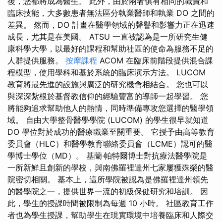
後，您都將成為醫生。 此外，由於兩者俱有相同的職責和
臨床技能，大多數患者無法區分執業醫師和執業 DO 之間的
差異。 然而，DO 計畫在醫學領域的聲譽和影響力正在迅速
成長，尤其是在美國。 ATSU 一直被認為是一所研究生健
康科學大學，以最好的課程和幫助社區的使命為服務不足的
人群提供服務。
按摩課程
ACOM 在臨床前階段提供混合課
程模型，使用學科和基於系統的臨床演示方法。 LUCOM
教育將最先進的設施與廣泛的研究機會相結合。 您也可以
與深深紮根於基督教信仰的經驗豐富的導師一起學習。 您
將能夠追求幫助他人的熱情，同時準備專攻您選擇的醫學領
域。 自由大學整骨醫學學院 (LUCOM) 的學生很早就知道
DO 學位對於成功的醫療職業至關重要。 它授予由高等教育
委員會（HLC）和醫學教育聯絡委員會（LCME）認可的醫
學博士學位（MD）。 基蘭·帕特爾博士對抗療法醫學院是
一所新鮮且創新的學校，與南佛羅裡達州七家屢獲殊榮的醫
院密切相關。 基本上，這所學院被認為是佛羅裡達州領先
的醫學院之一，提供世界一流的初級保健研究和培訓。 因
此，學生的授課時間被限制為每週 10 小時。 社區教育工作
者也為學生授課，幫助學生在現實環境中培養臨床和人際交