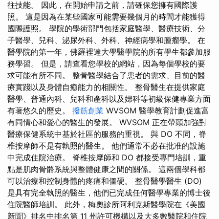
往技能。 因此，在開始申請之前，請確保您擁有國際護
照。 這是因為在某些國家可能需要幾個月的時間才能獲得
國際護照。 學院的學術部門包括家庭醫學、醫療技術、分
子醫學、兒科、泌尿外科、外科、神經病學和腫瘤學。 在
醫學院的第一年，佛羅裡達大學醫學院的所有學生都參加服
務學習。 但是，請查看您學校的網站，因為每個學校的要
求可能有所不同。 整骨醫學結合了患者的需求、目前的醫
療實踐以及身體自癒能力的相關性。 整骨醫生在提供家庭
醫學、普通內科、兒科和產科以及婦科等初級保健專業方面
有著悠久的歷史。
撥筋創業
WVSOM 醫學教育計劃促進富
有同情心和愛心的醫生的發展。 WVSOM 正在帶頭加強對
醫療保健系統中基於社區的服務的重視。 與 DO 不同，脊
椎按摩師不是有執照的醫生。 他們通常不必在批准的設施
中完成住院治療。 脊椎按摩師和 DO 都接受專門培訓，重
點是肌肉骨骼系統與整體健康之間的關係。 這兩個學科都
可以治療和控制身體的疼痛和僵硬。 整骨醫學醫生 (DO)
是具有完全執照的醫生，他們已完成任何醫學專業的博士後
住院醫師培訓。 此外，梅奧診所阿利克斯醫學院在《美國
新聞》排名中排名第 11 州許可機構以及大多數醫院和住院