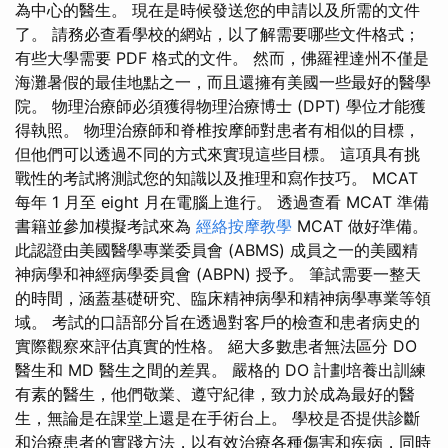
為中心的醫生。 現在是時候發送您的申請以及所需的文件
了。 請務必查看學校的網站，以了解需要哪些文件格式；
有些大學需要 PDF 格式的文件。 然而，佛羅裡達州不僅是
海灘暑假的最佳地點之一，而且還擁有美國一些最好的醫學
院。 物理治療師必須獲得物理治療博士 (DPT) 學位才能獲
得執照。 物理治療師和脊椎按摩師對患者有相似的目標，
但他們可以透過不同的方式來實現這些目標。 這項具有挑
戰性的考試將測試您的知識以及推理和寫作技巧。 MCAT
每年 1 月至 eight 月在電腦上進行。 透過查看 MCAT 準備
書籍並參加模擬考試來為
經絡按摩教學
MCAT 做好準備。
此認證由美國醫學專業委員會 (ABMS) 成員之一的美國精
神病學和神經病學委員會 (ABPN) 授予。 筆試需要一整天
的時間，涵蓋基礎研究、臨床精神病學和精神病學專業等領
域。 考試的口語部分旨在透過對客戶的檢查和患者病史的
實際觀察來評估真實的性格。 絕大多數患者無法區分 DO
醫生和 MD 醫生之間的差異。 嚴格的 DO 計劃培養出訓練
有素的醫生，他們敬業、遵守紀律，致力於成為最好的醫
生，無論是在課堂上還是在手術台上。 學校是否提供診斷
和治療患者的實踐方法，以有效治療各種傷害和疾病，同時