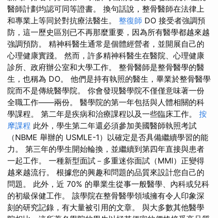
醫師計劃均認可同等證書。 換句話說，整骨醫師在法律上
和專業上等同於對抗療法醫生。
整復師
DO 接受者強調預
防，這一歷史區別已不再那麼重要，因為所有醫學都越來越
強調預防。 精神科醫生通常是個體經營者，並開展自己的
心理健康實踐。 然而，許多精神科醫生在醫院、心理健康
診所、政府辦公室和大學工作。 整骨醫師是整骨醫學的醫
生，也稱為 DO。 他們是持有執照的醫生，畢業於整骨醫學
院而不是傳統醫學院。 你會發現醫學院不僅僅意味著一份
全職工作——兩份。 醫學院的第一年包括與人體相關的科
學課程。 第二年是疾病和治療課程以及一些臨床工作。
按
摩課程
此外，學生第二年還必須參加美國醫師執照考試
（NBME 舉辦的 USMLE-1）以確定是否具備繼續學習的能
力。 第三年的學生開始輪換，並繼續到第四年直接與患者
一起工作。 一種新型面試－多重迷你面試（MMI）正變得
越來越流行。 根據您的興趣和問題的品質來設計您自己的
問題。 此外，近 70% 的畢業生從事一般醫學、內科或兒科
的初級保健工作。 該學院在整骨醫學領域擁有令人印象深
刻的研究記錄，有大量被引用的文章。 與大多數其他醫學