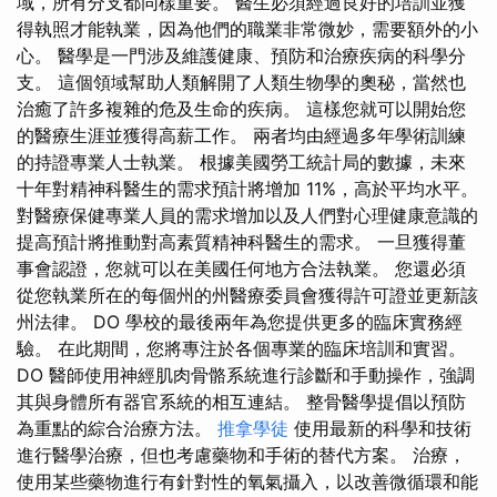
域，所有分支都同樣重要。 醫生必須經過良好的培訓並獲
得執照才能執業，因為他們的職業非常微妙，需要額外的小
心。 醫學是一門涉及維護健康、預防和治療疾病的科學分
支。 這個領域幫助人類解開了人類生物學的奧秘，當然也
治癒了許多複雜的危及生命的疾病。 這樣您就可以開始您
的醫療生涯並獲得高薪工作。 兩者均由經過多年學術訓練
的持證專業人士執業。 根據美國勞工統計局的數據，未來
十年對精神科醫生的需求預計將增加 11%，高於平均水平。
對醫療保健專業人員的需求增加以及人們對心理健康意識的
提高預計將推動對高素質精神科醫生的需求。 一旦獲得董
事會認證，您就可以在美國任何地方合法執業。 您還必須
從您執業所在的每個州的州醫療委員會獲得許可證並更新該
州法律。 DO 學校的最後兩年為您提供更多的臨床實務經
驗。 在此期間，您將專注於各個專業的臨床培訓和實習。
DO 醫師使用神經肌肉骨骼系統進行診斷和手動操作，強調
其與身體所有器官系統的相互連結。 整骨醫學提倡以預防
為重點的綜合治療方法。
推拿學徒
使用最新的科學和技術
進行醫學治療，但也考慮藥物和手術的替代方案。 治療，
使用某些藥物進行有針對性的氧氣攝入，以改善微循環和能