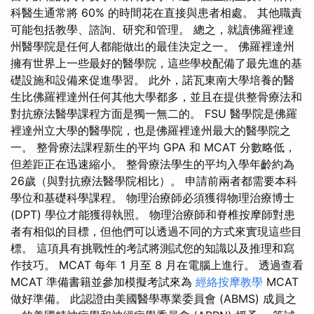
科醫生通常將 60% 的時間花在直接與患者相處。 其他職責
可能包括教學、諮詢、研究和管理。 總之，就讀佛羅裡達
州醫學院是任何人都能做出的最佳決定之一。 佛羅裡達州
擁有世界上一些最好的醫學院，這些學校配備了最先進的基
礎設施和設備來促進學習。 此外，諾瓦東南大學培養的醫
生比佛羅裡達州任何其他大學都多，並且在提供整骨療法和
對抗療法醫學課程方面是獨一無二的。 FSU 醫學院是佛羅
裡達州立大學的醫學院，也是佛羅裡達州最大的醫學院之
一。 整骨療法課程新生的平均 GPA 和 MCAT 分數略低，
但差距正在迅速縮小。 整骨療法學生的平均入學年齡約為
26歲（與對抗療法醫學院相比）。 申請前兩者都需要本科
學位和基礎科學課程。 物理治療師必須獲得物理治療博士
(DPT) 學位才能獲得執照。 物理治療師和脊椎按摩師對患
者有相似的目標，但他們可以透過不同的方式來實現這些目
標。 這項具有挑戰性的考試將測試您的知識以及推理和寫
作技巧。 MCAT 每年 1 月至 8 月在電腦上進行。 透過查看
MCAT 準備書籍並參加模擬考試來為
經絡按摩教學
MCAT
做好準備。 此認證由美國醫學專業委員會 (ABMS) 成員之