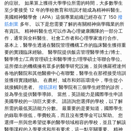
的症狀。 如果算上獲得大學學位所需的時間，大多數學生
至少要接受 12 年的學校教育和培訓才能成為精神科醫生。
美國精神醫學會（APA）這個專業組織已經存在了 150
撥
筋創業
多年。 以下是您需要了解的有關精神病學職業的所
有資訊。 精神科醫生也可以作為心理健康團隊的一部分工
作，通常與全科醫生、社會工作者和心理學家進行合作。
基本上，醫學生透過在醫院管理機構工作的臨床醫生獲得重
要的實踐臨床經驗。 醫學院提供飯店管理醫學博士/博士、
醫學博士/工商管理碩士和醫學博士/理學碩士等聯合學位。
這所傑出的機構擁有眾多的醫學研究設施，並與佛羅裡達州
各地的醫院和其他醫療中心有聯繫，醫學生在那裡接受培訓
並獲得實踐經驗。 在農村、城市和郊區環境中，學生從小
就接觸到患者。
撥筋課程
醫學院有三個學生經營的診所，
並為學生提供醫學導師。 當然，英語能力是國際學生申請
美國學校的一項巨大要求。 請諮詢您選擇的學校，以了解
所需的最低英語能力分數。 最重要的是要知道，國際學生
的錄取率很低，學費較高，而且沒有獎學金可以幫助。 您
選擇一所與您希望從事的醫學領域相容的學校，並且了解該
醫學課程的入學要求和所有要求，這一點至關重要。 精神