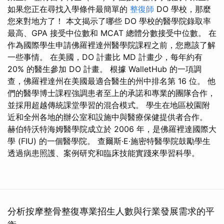
如果您正在尋找入學條件最簡單的
整復師
DO 學校，那麼
您來對地方了！ 本文揭示了哪些 DO 學校的醫學院錄取率
最高、GPA 接受中位數和 MCAT 總體分數接受中位數。 在
作為國際學生申請佛羅裡達州醫學院課程之前，您應該了解
一些事情。 在美國，DO 計畫比 MD 計畫少，每年約有
20% 的醫生參加 DO 計畫。 根據 WalletHub 的一項調
查，佛羅裡達州在美國最適合醫生的州中排名第 16 位。 他
們的醫學博士課程強調患者至上的承諾和專業的團隊合作，
並採用超越傳統課堂學習的混合模式。 學生在地區校園附
近和全州各地的辦公室和設施中與醫療保健提供者合作。
赫伯特沃特海姆醫學院成立於 2006 年，是佛羅裡達國際大
學 (FIU) 的一個醫學院。 查爾斯·E·施密特醫學院鼓勵學生
透過病患照護、案例研究和臨床技能實踐來學習科學。
分析按摩整骨整復專業招生人數與行業發展需求的平