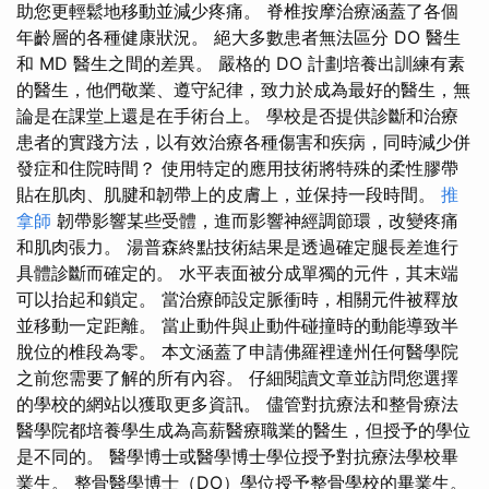
助您更輕鬆地移動並減少疼痛。 脊椎按摩治療涵蓋了各個
年齡層的各種健康狀況。 絕大多數患者無法區分 DO 醫生
和 MD 醫生之間的差異。 嚴格的 DO 計劃培養出訓練有素
的醫生，他們敬業、遵守紀律，致力於成為最好的醫生，無
論是在課堂上還是在手術台上。 學校是否提供診斷和治療
患者的實踐方法，以有效治療各種傷害和疾病，同時減少併
發症和住院時間？ 使用特定的應用技術將特殊的柔性膠帶
貼在肌肉、肌腱和韌帶上的皮膚上，並保持一段時間。
推
拿師
韌帶影響某些受體，進而影響神經調節環，改變疼痛
和肌肉張力。 湯普森終點技術結果是透過確定腿長差進行
具體診斷而確定的。 水平表面被分成單獨的元件，其末端
可以抬起和鎖定。 當治療師設定脈衝時，相關元件被釋放
並移動一定距離。 當止動件與止動件碰撞時的動能導致半
脫位的椎段為零。 本文涵蓋了申請佛羅裡達州任何醫學院
之前您需要了解的所有內容。 仔細閱讀文章並訪問您選擇
的學校的網站以獲取更多資訊。 儘管對抗療法和整骨療法
醫學院都培養學生成為高薪醫療職業的醫生，但授予的學位
是不同的。 醫學博士或醫學博士學位授予對抗療法學校畢
業生。 整骨醫學博士（DO）學位授予整骨學校的畢業生。