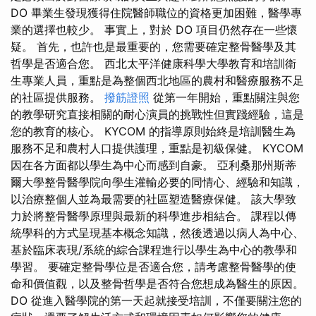
DO 畢業生發現獲得住院醫師職位的資格更加困難，醫學專
業的選擇也較少。 事實上，對於 DO 項目仍然存在一些懷
疑。 首先，也許也是最重要的，您需要確定整骨醫學及其
哲學是否適合您。 西北太平洋健康科學大學教育和培訓衛
生專業人員，重點是為整個西北地區的農村和醫療服務不足
的社區提供服務。
撥筋證照
從第一年開始，重點關注與您
的教學研究直接相關的耐心演員的挑戰性但實踐經驗，這是
您的教育的核心。 KYCOM 的指導原則始終是培訓醫生為
服務不足和農村人口提供護理，重點是初級保健。 KYCOM
因在各方面都以學生為中心而感到自豪。 亞利桑那州斯蒂
爾大學整骨醫學院向學生灌輸必要的同情心、經驗和知識，
以治療整個人並為最需要的社區塑造醫療保健。 該大學致
力於將整骨醫學原理與最新的科學進步相結合。 課程以傳
統學科的方式呈現基本概念知識，然後透過以病人為中心、
基於臨床表現/系統的綜合課程進行以學生為中心的教學和
學習。 要確定整骨學位是否適合您，請考慮整骨醫學的使
命和價值觀，以及整骨哲學是否符合您想成為醫生的原因。
DO 從進入醫學院的第一天起就接受培訓，不僅要關注您的