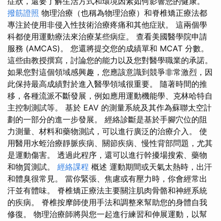
症狀，還要了解生活方式和環境因素如何影響您的健康。
撥筋證照
物理治療（也稱為物理治療）和脊椎矯正療法都
專注於使用非侵入性技術治療疼痛和其他症狀。 這兩個學
科都使用運動療法來治療某些病症。 查看美國醫學院申請
服務 (AMCAS)。 您還將提交您的成績單和 MCAT 分數。
這些由教授撰寫，討論您的能力以及您對醫學職業的承諾。
如果您對這個領域感興趣，您應該意識到競爭非常激烈，因
此保持最高成績對於進入醫學領域很重要。 隨著時間的推
移，各種流派不斷發展，例如應用運動機能學、克林哈特自
主控制測試等。 基於 EAV 的測量系統及其作為蘇聯太空計
劃的一部分的進一步發展。 經絡診斷是基於手腳穴位的阻
力測量、材料和藥物測試，可以進行廣泛的治療介入。 使
用醫用水蛭治療靜脈疾病、關節疾病、慢性背部問題，尤其
是運動傷害。 透過此程序，還可以進行幹擾場搜索、藥物
和物質測試。
經絡課程
概述 運動期間或天氣太熱時，出汗
和體臭很常見。 當你緊張、焦慮或有壓力時，你會經常出
汗並有體味。 脊椎矯正療法主要關注肌肉骨骼和神經系統
的疾病。 脊椎按摩師使用手法和調整來幫助您的身體自我
修復。 物理治療師將與您一起進行練習和伸展運動，以幫