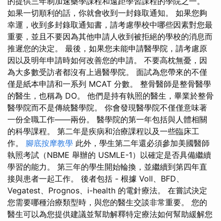
的提供三年制加速藥學課程和遠距學習課程的學院之一。
如果一切順利的話，你就會收到一封錄取通知。 如果您夠
幸運，收到多封錄取通知書，請考慮學校中哪些因素對您最
重要，並且不要因為其他申請人收到被拒絕的學校的消息而
推遲您的決定。 最後，如果您未能申請醫學院，請考慮原
因以及明年申請時如何改善您的申請。 不要高枕無憂，因
為大多數受訪者都沒有上過醫學院。 面試為您帶來的不僅
僅是紙本申請和一系列 MCAT 分數。 整骨醫師是整骨醫學
的醫生，也稱為 DO。 他們是持有執照的醫生，畢業於整骨
醫學院而不是傳統醫學院。 你會發現醫學院不僅僅意味著
一份全職工作——兩份。 醫學院的第一年包括與人體相關
的科學課程。 第二年是疾病和治療課程以及一些臨床工
作。
腳底按摩教學
此外，學生第二年還必須參加美國醫師
執照考試（NBME 舉辦的 USMLE-1）以確定是否具備繼續
學習的能力。 第三年的學生開始輪換，並繼續到第四年直
接與患者一起工作。 後者包括 - 根據 Voll、BFD、
Vegatest、Prognos、i-health 的電針療法。 在嘗試決定
您需要哪種治療類型時，與您的醫生交談非常重要。 您的
醫生可以為您提供建議並幫助解釋特定療法如何幫助緩解您