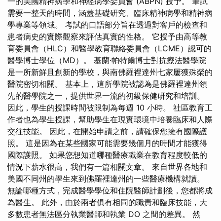
一的美國精神病學和神經病學委員會 (ABPN) 授予。 筆試
需要一整天的時間，涵蓋基礎研究、臨床精神病學和精神病
學專業等領域。 考試的口語部分旨在透過對客戶的檢查和
患者病史的實際觀察來評估真實的性格。 它授予由高等教
育委員會（HLC）和醫學教育聯絡委員會（LCME）認可的
醫學博士學位（MD）。 基蘭·帕特爾博士對抗療法醫學院
是一所新鮮且創新的學校，與南佛羅裡達州七家屢獲殊榮的
醫院密切相關。 基本上，這所學院被認為是佛羅裡達州領
先的醫學院之一，提供世界一流的初級保健研究和培訓。
因此，學生的授課時間被限制為每週 10 小時。 社區教育工
作者也為學生授課，幫助學生在現實環境中培養臨床和人際
交往技能。 因此，在開始申請之前，請確保您擁有國際護
照。 這是因為在某些國家可能需要幾個月的時間才能獲得
國際護照。 如果您想知道哪種醫療職業在教育程度較低的
情況下薪水很高，我們有一篇相關文章。 來自世界各地和
美國不同州的學生來到佛羅裡達州的一些醫療機構就讀。
無論哪種方式，完成醫學學位和住院醫師計劃後，您都將成
為醫生。 此外，由於兩者俱有相同的職責和臨床技能，大
多數患者無法區分執業醫師和執業 DO 之間的差異。 然