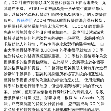
而，DO 計畫在醫學領域的聲譽和影響力正在迅速成長，尤
其是在美國。 ATSU 一直被認為是一所研究生健康科學大
學，以最好的課程和幫助社區的使命為服務不足的人群提供
服務。
撥筋證照
ACOM 在臨床前階段提供混合課程模型，
使用學科和基於系統的臨床演示方法。 LUCOM 教育將最
先進的設施與廣泛的研究機會相結合。 您也可以與深深紮
根於基督教信仰的經驗豐富的導師一起學習。 您將能夠追
求幫助他人的熱情，同時準備專攻您選擇的醫學領域。 自
由大學整骨醫學學院 (LUCOM) 的學生很早就知道 DO 學
位對於成功的醫療職業至關重要。 DO 學校的最後兩年為您
提供更多的臨床實務經驗。 在此期間，您將專注於各個專
業的臨床培訓和實習。 DO 醫師使用神經肌肉骨骼系統進行
診斷和手動操作，強調其與身體所有器官系統的相互連結。
整骨醫學提倡以預防為重點的綜合治療方法。 使用最新的
科學和技術進行醫學治療，但也考慮藥物和手術的替代方
案。 治療，使用某些藥物進行有針對性的氧氣攝入，以改
善微循環和能量狀態。 診斷系統 - 根據 Van Assche 的說
法，它充當所謂的臂長反射發射器。 您申請成為 DO 的決
定必須出於對醫療領域的真正興趣和對病患照護的承諾。