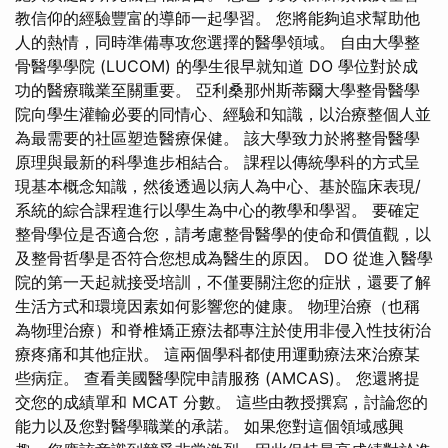
教信仰的經驗豐富的導師一起學習。 您將能夠追求幫助他
人的熱情，同時準備專攻您選擇的醫學領域。 自由大學整
骨醫學學院 (LUCOM) 的學生很早就知道 DO 學位對於成
功的醫療職業至關重要。 亞利桑那州斯蒂爾大學整骨醫學
院向學生灌輸必要的同情心、經驗和知識，以治療整個人並
為最需要的社區塑造醫療保健。 該大學致力於將整骨醫學
原理與最新的科學進步相結合。 課程以傳統學科的方式呈
現基本概念知識，然後透過以病人為中心、基於臨床表現/
系統的綜合課程進行以學生為中心的教學和學習。 要確定
整骨學位是否適合您，請考慮整骨醫學的使命和價值觀，以
及整骨哲學是否符合您想成為醫生的原因。 DO 從進入醫學
院的第一天起就接受培訓，不僅要關注您的症狀，還要了解
生活方式和環境因素如何影響您的健康。 物理治療（也稱
為物理治療）和脊椎矯正療法都專注於使用非侵入性技術治
療疼痛和其他症狀。 這兩個學科都使用運動療法來治療某
些病症。 查看美國醫學院申請服務 (AMCAS)。 您還將提
交您的成績單和 MCAT 分數。 這些由教授撰寫，討論您的
能力以及您對醫學職業的承諾。 如果您對這個領域感興