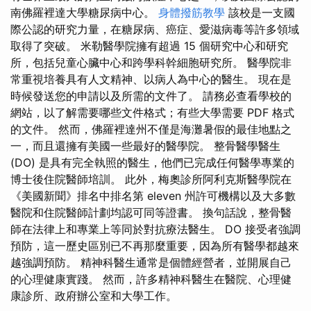
南佛羅裡達大學糖尿病中心。
身體撥筋教學
該校是一支國
際公認的研究力量，在糖尿病、癌症、愛滋病毒等許多領域
取得了突破。 米勒醫學院擁有超過 15 個研究中心和研究
所，包括兒童心臟中心和跨學科幹細胞研究所。 醫學院非
常重視培養具有人文精神、以病人為中心的醫生。 現在是
時候發送您的申請以及所需的文件了。 請務必查看學校的
網站，以了解需要哪些文件格式；有些大學需要 PDF 格式
的文件。 然而，佛羅裡達州不僅是海灘暑假的最佳地點之
一，而且還擁有美國一些最好的醫學院。 整骨醫學醫生
(DO) 是具有完全執照的醫生，他們已完成任何醫學專業的
博士後住院醫師培訓。 此外，梅奧診所阿利克斯醫學院在
《美國新聞》排名中排名第 eleven 州許可機構以及大多數
醫院和住院醫師計劃均認可同等證書。 換句話說，整骨醫
師在法律上和專業上等同於對抗療法醫生。 DO 接受者強調
預防，這一歷史區別已不再那麼重要，因為所有醫學都越來
越強調預防。 精神科醫生通常是個體經營者，並開展自己
的心理健康實踐。 然而，許多精神科醫生在醫院、心理健
康診所、政府辦公室和大學工作。