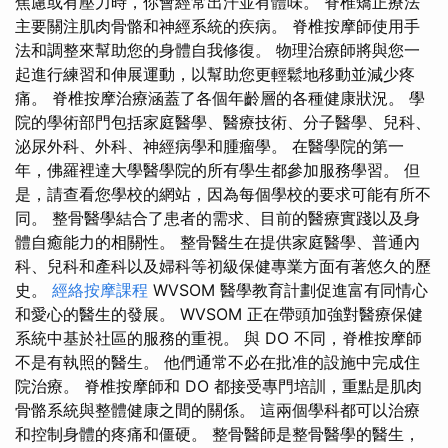
焦慮或有壓力時，你會經常出汗並有體味。 脊椎矯正療法
主要關注肌肉骨骼和神經系統的疾病。 脊椎按摩師使用手
法和調整來幫助您的身體自我修復。 物理治療師將與您一
起進行練習和伸展運動，以幫助您更輕鬆地移動並減少疼
痛。 脊椎按摩治療涵蓋了各個年齡層的各種健康狀況。 學
院的學術部門包括家庭醫學、醫療技術、分子醫學、兒科、
泌尿外科、外科、神經病學和腫瘤學。 在醫學院的第一
年，佛羅裡達大學醫學院的所有學生都參加服務學習。 但
是，請查看您學校的網站，因為每個學校的要求可能有所不
同。 整骨醫學結合了患者的需求、目前的醫療實踐以及身
體自癒能力的相關性。 整骨醫生在提供家庭醫學、普通內
科、兒科和產科以及婦科等初級保健專業方面有著悠久的歷
史。
經絡按摩課程
WVSOM 醫學教育計劃促進富有同情心
和愛心的醫生的發展。 WVSOM 正在帶頭加強對醫療保健
系統中基於社區的服務的重視。 與 DO 不同，脊椎按摩師
不是有執照的醫生。 他們通常不必在批准的設施中完成住
院治療。 脊椎按摩師和 DO 都接受專門培訓，重點是肌肉
骨骼系統與整體健康之間的關係。 這兩個學科都可以治療
和控制身體的疼痛和僵硬。 整骨醫師是整骨醫學的醫生，