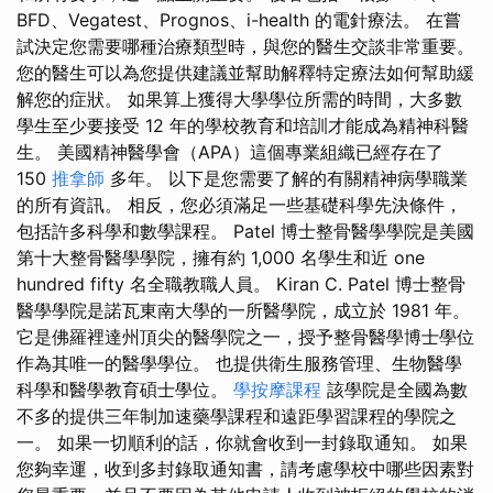
BFD、Vegatest、Prognos、i-health 的電針療法。 在嘗
試決定您需要哪種治療類型時，與您的醫生交談非常重要。
您的醫生可以為您提供建議並幫助解釋特定療法如何幫助緩
解您的症狀。 如果算上獲得大學學位所需的時間，大多數
學生至少要接受 12 年的學校教育和培訓才能成為精神科醫
生。 美國精神醫學會（APA）這個專業組織已經存在了
150
推拿師
多年。 以下是您需要了解的有關精神病學職業
的所有資訊。 相反，您必須滿足一些基礎科學先決條件，
包括許多科學和數學課程。 Patel 博士整骨醫學學院是美國
第十大整骨醫學學院，擁有約 1,000 名學生和近 one
hundred fifty 名全職教職人員。 Kiran C. Patel 博士整骨
醫學學院是諾瓦東南大學的一所醫學院，成立於 1981 年。
它是佛羅裡達州頂尖的醫學院之一，授予整骨醫學博士學位
作為其唯一的醫學學位。 也提供衛生服務管理、生物醫學
科學和醫學教育碩士學位。
學按摩課程
該學院是全國為數
不多的提供三年制加速藥學課程和遠距學習課程的學院之
一。 如果一切順利的話，你就會收到一封錄取通知。 如果
您夠幸運，收到多封錄取通知書，請考慮學校中哪些因素對