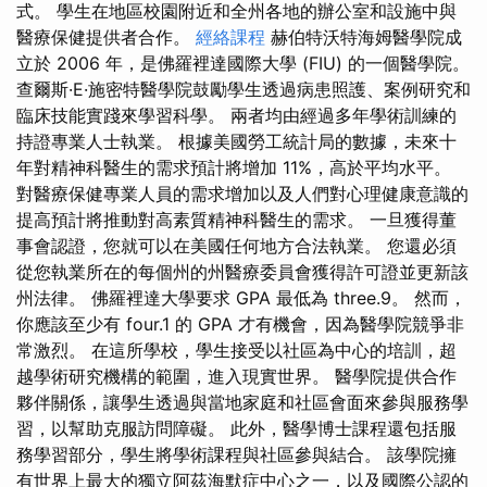
式。 學生在地區校園附近和全州各地的辦公室和設施中與
醫療保健提供者合作。
經絡課程
赫伯特沃特海姆醫學院成
立於 2006 年，是佛羅裡達國際大學 (FIU) 的一個醫學院。
查爾斯·E·施密特醫學院鼓勵學生透過病患照護、案例研究和
臨床技能實踐來學習科學。 兩者均由經過多年學術訓練的
持證專業人士執業。 根據美國勞工統計局的數據，未來十
年對精神科醫生的需求預計將增加 11%，高於平均水平。
對醫療保健專業人員的需求增加以及人們對心理健康意識的
提高預計將推動對高素質精神科醫生的需求。 一旦獲得董
事會認證，您就可以在美國任何地方合法執業。 您還必須
從您執業所在的每個州的州醫療委員會獲得許可證並更新該
州法律。 佛羅裡達大學要求 GPA 最低為 three.9。 然而，
你應該至少有 four.1 的 GPA 才有機會，因為醫學院競爭非
常激烈。 在這所學校，學生接受以社區為中心的培訓，超
越學術研究機構的範圍，進入現實世界。 醫學院提供合作
夥伴關係，讓學生透過與當地家庭和社區會面來參與服務學
習，以幫助克服訪問障礙。 此外，醫學博士課程還包括服
務學習部分，學生將學術課程與社區參與結合。 該學院擁
有世界上最大的獨立阿茲海默症中心之一，以及國際公認的