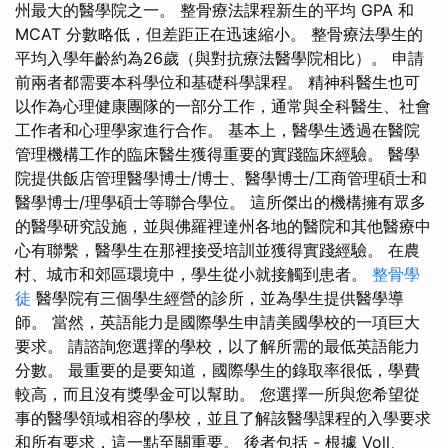
州最大的醫學院之一。 整骨療法課程新生的平均 GPA 和
MCAT 分數略低，但差距正在迅速縮小。 整骨療法學生的
平均入學年齡約為26歲（與對抗療法醫學院相比）。 申請
前兩者都需要本科學位和基礎科學課程。 精神科醫生也可
以作為心理健康團隊的一部分工作，通常與全科醫生、社會
工作者和心理學家進行合作。 基本上，醫學生透過在醫院
管理機構工作的臨床醫生獲得重要的實踐臨床經驗。 醫學
院提供飯店管理醫學博士/博士、醫學博士/工商管理碩士和
醫學博士/理學碩士等聯合學位。 這所傑出的機構擁有眾多
的醫學研究設施，並與佛羅裡達州各地的醫院和其他醫療中
心有聯繫，醫學生在那裡接受培訓並獲得實踐經驗。 在農
村、城市和郊區環境中，學生從小就接觸到患者。
整骨學
徒
醫學院有三個學生經營的診所，並為學生提供醫學導
師。 當然，英語能力是國際學生申請美國學校的一項巨大
要求。 請諮詢您選擇的學校，以了解所需的最低英語能力
分數。 最重要的是要知道，國際學生的錄取率很低，學費
較高，而且沒有獎學金可以幫助。 您選擇一所與您希望從
事的醫學領域相容的學校，並且了解該醫學課程的入學要求
和所有要求，這一點至關重要。 後者包括 - 根據 Voll、