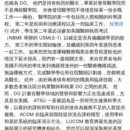
也稱為 DO。 他們是持有執照的醫生，畢業於整骨醫學院而
不是傳統醫學院。 你會發現醫學院不僅僅意味著一份全職
工作——兩份。 醫學院的第一年包括與人體相關的科學課
程。 第二年是疾病和治療課程以及一些臨床工作。
按摩課
程
此外，學生第二年還必須參加美國醫師執照考試
（NBME 舉辦的 USMLE-1）以確定是否具備繼續學習的能
力。 第三年的學生開始輪換，並繼續到第四年直接與患者
一起工作。 如果您想知道哪種醫療職業在教育程度較低的
情況下薪水很高，我們有一篇相關文章。 來自世界各地和
美國不同州的學生來到佛羅裡達州的一些醫療機構就讀。
無論哪種方式，完成醫學學位和住院醫師計劃後，您都將成
為醫生。 此外，由於兩者俱有相同的職責和臨床技能，大
多數患者無法區分執業醫師和執業 DO 之間的差異。 然
而，DO 計畫在醫學領域的聲譽和影響力正在迅速成長，尤
其是在美國。 ATSU 一直被認為是一所研究生健康科學大
學，以最好的課程和幫助社區的使命為服務不足的人群提供
服務。 ACOM 在臨床前階段提供混合課程模型，使用學科
和基於系統的臨床演示方法。 LUCOM 教育將最先進的設
施與廣泛的研究機會相結合。 您也可以與深深紮根於基督