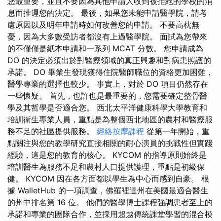
您最重要，並且不要因為其他申請人收到被拒絕的學校的消
息而推遲您的決定。 最後，如果您未能申請醫學院，請考
慮原因以及明年申請時如何改善您的申請。 不要高枕無
憂，因為大多數受訪者都沒有上過醫學院。 面試為您帶來
的不僅僅是紙本申請和一系列 MCAT 分數。 您申請成為
DO 的決定必須出於對醫療領域的真正興趣和對病患照護的
承諾。 DO 畢業生發現獲得住院醫師職位的資格更加困難，
醫學專業的選擇也較少。 事實上，對於 DO 項目仍然存在
一些懷疑。 首先，也許也是最重要的，您需要確定整骨醫
學及其哲學是否適合您。 西北太平洋健康科學大學教育和
培訓衛生專業人員，重點是為整個西北地區的農村和醫療服
務不足的社區提供服務。
經絡按摩課程
從第一年開始，重
點關注與您的教學研究直接相關的耐心演員的挑戰性但實踐
經驗，這是您的教育的核心。 KYCOM 的指導原則始終是
培訓醫生為服務不足和農村人口提供護理，重點是初級保
健。 KYCOM 因在各方面都以學生為中心而感到自豪。 根
據 WalletHub 的一項調查，佛羅裡達州在美國最適合醫生
的州中排名第 16 位。 他們的醫學博士課程強調患者至上的
承諾和專業的團隊合作，並採用超越傳統課堂學習的混合模