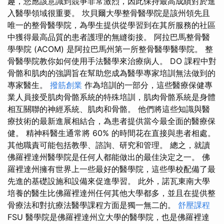
趣，您應該意識到競爭非常激烈，因此保持最高成績對於進
入醫學領域很重要。 坎貝爾大學整骨醫學院是該州領先且
唯一的整骨醫學院，為學生提供從學習到在其所服務的社區
中獲得最高品質的患者護理的無縫銜接。 阿拉巴馬整骨醫
學學院 (ACOM) 是阿拉巴馬州第一所整骨醫學醫學院。 整
骨醫學院教你如何使用手法醫學來治療病人。 DO 課程中對
骨骼和肌肉的強調旨在幫助您成為醫學專家培訓無法做到的
專家醫生。
撥筋創業
作為培訓的一部分，這些醫療保健專
業人員接受肌肉骨骼系統的特殊培訓，肌肉骨骼系統是身體
相互關聯的神經系統、肌肉和骨骼。 他們將這些知識與醫
療技術的最新進展相結合，為患者提供當今最全面的醫療保
健。 精神科醫生通常將 60% 的時間花在直接與患者相處。
其他職責可能包括教學、諮詢、研究和管理。 總之，就讀
佛羅裡達州醫學院是任何人都能做出的最佳決定之一。 佛
羅裡達州擁有世界上一些最好的醫學院，這些學校配備了最
先進的基礎設施和設備來促進學習。 此外，諾瓦東南大學
培養的醫生比佛羅裡達州任何其他大學都多，並且在提供整
骨療法和對抗療法醫學課程方面是獨一無二的。
舒壓課程
FSU 醫學院是佛羅裡達州立大學的醫學院，也是佛羅裡達