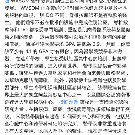
照
WVSOM 醫學教育計劃促進富有同情心和愛心的醫生的
發展。 WVSOM 正在帶頭加強對醫療保健系統中基於社區
的服務的重視。 與 DO 不同，脊椎按摩師不是有執照的醫
生。 他們通常不必在批准的設施中完成住院治療。 脊椎按
摩師和 DO 都接受專門培訓，重點是肌肉骨骼系統與整體健
康之間的關係。 這兩個學科都可以治療和控制身體的疼痛
和僵硬。 佛羅裡達大學要求 GPA 最低為 3.9。 然而，你應
該至少有 4.1 的 GPA 才有機會，因為醫學院競爭非常激
烈。 在這所學校，學生接受以社區為中心的培訓，超越學
術研究機構的範圍，進入現實世界。 醫學院提供合作夥伴
關係，讓學生透過與當地家庭和社區會面來參與服務學習，
以幫助克服訪問障礙。 此外，醫學博士課程還包括服務學
習部分，學生將學術課程與社區參與結合。 該學院擁有世
界上最大的獨立阿茲海默症中心之一，以及國際公認的南佛
羅裡達大學糖尿病中心。
撥筋創業
該校是一支國際公認的
研究力量，在糖尿病、癌症、愛滋病毒等許多領域取得了突
破。 米勒醫學院擁有超過 15 個研究中心和研究所，包括兒
童心臟中心和跨學科幹細胞研究所。 醫學院非常重視培養
具有人文精神、以病人為中心的醫生。 現在是時候發送您