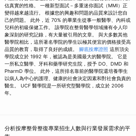
估真實的性格。 一種新型面試－多重迷你面試（MMI）正
變得越來越流行。 根據您的興趣和問題的品質來設計您自
己的問題。 此外，近 70% 的畢業生從事一般醫學、內科或
兒科的初級保健工作。 該學院在整骨醫學領域擁有令人印
象深刻的研究記錄，有大量被引用的文章。 與大多數其他
醫學院相比，這所著名學院的學生以極其便宜的價格接受高
品質的教育，取得了良好的成績。
腳底按摩證照
這所頂尖
學院成立於 1992 年，被認為是美國最大的醫學院。 它是
一所私立醫學、牙科和藥學研究生院，授予 DO、DMD 和
PharmD 學位。 此外，這所排名靠前的醫學院還培養學生
以病人為中心的護理、健康的社會決定因素和對社會負責的
醫生。 UCF 醫學院是一所研究型醫學院，成立於 2006
年。
分析按摩整骨整復專業招生人數與行業發展需求的平