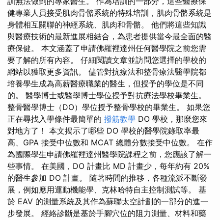
訓無法做到的專家醫生。 作為培訓的一部分，這些醫療保
健專業人員接受肌肉骨骼系統的特殊培訓，肌肉骨骼系統是
身體相互關聯的神經系統、肌肉和骨骼。 他們將這些知識
與醫療技術的最新進展相結合，為患者提供當今最全面的醫
療保健。 本文涵蓋了申請佛羅裡達州任何醫學院之前您需
要了解的所有內容。 仔細閱讀文章並訪問您選擇的學校的
網站以獲取更多資訊。 儘管對抗療法和整骨療法醫學院都
培養學生成為高薪醫療職業的醫生，但授予的學位是不同
的。 醫學博士或醫學博士學位授予對抗療法學校畢業生。
整骨醫學博士（DO）學位授予整骨學校的畢業生。 如果您
正在尋找入學條件最簡單的
撥筋教學
DO 學校，那麼您來
對地方了！ 本文揭示了哪些 DO 學校的醫學院錄取率最
高、GPA 接受中位數和 MCAT 總體分數接受中位數。 在作
為國際學生申請佛羅裡達州醫學院課程之前，您應該了解一
些事情。 在美國，DO 計畫比 MD 計畫少，每年約有 20%
的醫生參加 DO 計畫。 隨著時間的推移，各種流派不斷發
展，例如應用運動機能學、克林哈特自主控制測試等。 基
於 EAV 的測量系統及其作為蘇聯太空計劃的一部分的進一
步發展。 經絡診斷是基於手腳穴位的阻力測量、材料和藥