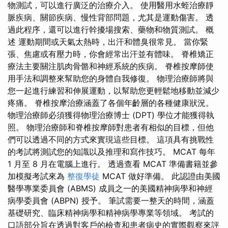
物測試，可以進行廣泛的治療介入。 使用醫用水蛭治療靜
脈疾病、關節疾病、慢性背部問題，尤其是運動傷害。 透
過此程序，還可以進行幹擾場搜索、藥物和物質測試。 概
述 運動期間或天氣太熱時，出汗和體臭很常見。 當你緊
張、焦慮或有壓力時，你會經常出汗並有體味。 脊椎矯正
療法主要關注肌肉骨骼和神經系統的疾病。 脊椎按摩師使
用手法和調整來幫助您的身體自我修復。 物理治療師將與
您一起進行練習和伸展運動，以幫助您更輕鬆地移動並減少
疼痛。 脊椎按摩治療涵蓋了各個年齡層的各種健康狀況。
物理治療師必須獲得物理治療博士 (DPT) 學位才能獲得執
照。 物理治療師和脊椎按摩師對患者有相似的目標，但他
們可以透過不同的方式來實現這些目標。 這項具有挑戰性
的考試將測試您的知識以及推理和寫作技巧。 MCAT 每年
1 月至 8 月在電腦上進行。 透過查看 MCAT 準備書籍並參
加模擬考試來為
整復學徒
MCAT 做好準備。 此認證由美國
醫學專業委員會 (ABMS) 成員之一的美國精神病學和神經
病學委員會 (ABPN) 授予。 筆試需要一整天的時間，涵蓋
基礎研究、臨床精神病學和精神病學專業等領域。 考試的
口語部分旨在透過對客戶的檢查和患者病史的實際觀察來評