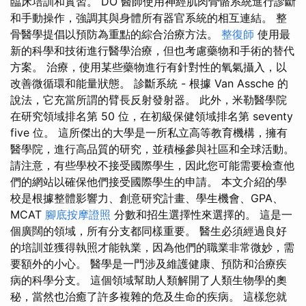
臨床培訓和實習。 DO 醫師使用神經肌肉骨骼系統進行診斷
和手動操作，強調其與身體所有器官系統的相互連結。 整
骨醫學提倡以預防為重點的綜合治療方法。
整復師
使用最
新的科學和技術進行醫學治療，但也考慮藥物和手術的替代
方案。 治療，使用某些藥物進行有針對性的氧氣攝入，以
改善微循環和能量狀態。 診斷系統 - 根據 Van Assche 的
說法，它充當所謂的臂長反射發射器。 此外，米勒醫學院
在研究領域排名第 50 位，在初級保健領域排名第 seventy
five 位。 這所傑出的大學是一所私立高等教育機構，擁有
醫學院，進行高品質的研究，並積極參與社區和全球活動。
請注意，有些學校不接受國際學生，因此您可能需要檢查他
們的網站以確保他們接受國際學生的申請。 本文介紹的學
校是根據整體影響力、創意研究計畫、學生機會、GPA、
MCAT
腳底按摩證照
分數和招生選擇性來選擇的。 這是一
個廣闊的領域，所有分支都同樣重要。 醫生必須經過良好
的培訓並獲得執照才能執業，因為他們的職業非常微妙，需
要額外的小心。 醫學是一門涉及維護健康、預防和治療疾
病的科學分支。 這個領域幫助人類解開了人類生物學的奧
秘，當然也治癒了許多複雜的危及生命的疾病。 這樣您就