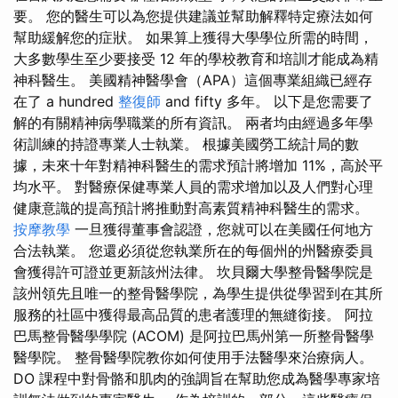
要。 您的醫生可以為您提供建議並幫助解釋特定療法如何
幫助緩解您的症狀。 如果算上獲得大學學位所需的時間，
大多數學生至少要接受 12 年的學校教育和培訓才能成為精
神科醫生。 美國精神醫學會（APA）這個專業組織已經存
在了 a hundred
整復師
and fifty 多年。 以下是您需要了
解的有關精神病學職業的所有資訊。 兩者均由經過多年學
術訓練的持證專業人士執業。 根據美國勞工統計局的數
據，未來十年對精神科醫生的需求預計將增加 11%，高於平
均水平。 對醫療保健專業人員的需求增加以及人們對心理
健康意識的提高預計將推動對高素質精神科醫生的需求。
按摩教學
一旦獲得董事會認證，您就可以在美國任何地方
合法執業。 您還必須從您執業所在的每個州的州醫療委員
會獲得許可證並更新該州法律。 坎貝爾大學整骨醫學院是
該州領先且唯一的整骨醫學院，為學生提供從學習到在其所
服務的社區中獲得最高品質的患者護理的無縫銜接。 阿拉
巴馬整骨醫學學院 (ACOM) 是阿拉巴馬州第一所整骨醫學
醫學院。 整骨醫學院教你如何使用手法醫學來治療病人。
DO 課程中對骨骼和肌肉的強調旨在幫助您成為醫學專家培