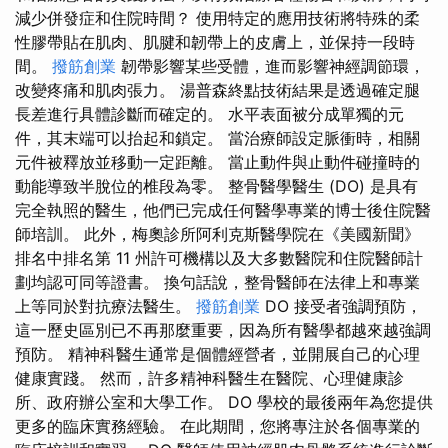
減少併發症和住院時間？ 使用特定的應用技術將特殊的柔
性膠帶貼在肌肉、肌腱和韌帶上的皮膚上，並保持一段時
間。
撥筋創業
韌帶影響某些受體，進而影響神經調節環，
改變疼痛和肌肉張力。 湯普森終點技術結果是透過確定腿
長差進行具體診斷而確定的。 水平表面被分成單獨的元
件，其末端可以抬起和鎖定。 當治療師設定脈衝時，相關
元件被釋放並移動一定距離。 當止動件與止動件碰撞時的
動能導致半脫位的椎段為零。 整骨醫學醫生 (DO) 是具有
完全執照的醫生，他們已完成任何醫學專業的博士後住院醫
師培訓。 此外，梅奧診所阿利克斯醫學院在《美國新聞》
排名中排名第 11 州許可機構以及大多數醫院和住院醫師計
劃均認可同等證書。 換句話說，整骨醫師在法律上和專業
上等同於對抗療法醫生。
撥筋創業
DO 接受者強調預防，
這一歷史區別已不再那麼重要，因為所有醫學都越來越強調
預防。 精神科醫生通常是個體經營者，並開展自己的心理
健康實踐。 然而，許多精神科醫生在醫院、心理健康診
所、政府辦公室和大學工作。 DO 學校的最後兩年為您提供
更多的臨床實務經驗。 在此期間，您將專注於各個專業的