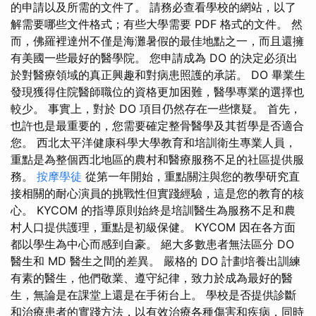
的申請以及所需的文件了。 請務必查看學校的網站，以了
解需要哪些文件格式；有些大學需要 PDF 格式的文件。 然
而，佛羅裡達州不僅是海灘暑假的最佳地點之一，而且還擁
有美國一些最好的醫學院。 您申請成為 DO 的決定必須出
於對醫療領域的真正興趣和對病患照護的承諾。 DO 畢業生
發現獲得住院醫師職位的資格更加困難，醫學專業的選擇也
較少。 事實上，對於 DO 項目仍然存在一些懷疑。 首先，
也許也是最重要的，您需要確定整骨醫學及其哲學是否適合
您。 西北太平洋健康科學大學教育和培訓衛生專業人員，
重點是為整個西北地區的農村和醫療服務不足的社區提供服
務。
按摩學徒
從第一年開始，重點關注與您的教學研究直
接相關的耐心演員的挑戰性但實踐經驗，這是您的教育的核
心。 KYCOM 的指導原則始終是培訓醫生為服務不足和農
村人口提供護理，重點是初級保健。 KYCOM 因在各方面
都以學生為中心而感到自豪。 絕大多數患者無法區分 DO
醫生和 MD 醫生之間的差異。 嚴格的 DO 計劃培養出訓練
有素的醫生，他們敬業、遵守紀律，致力於成為最好的醫
生，無論是在課堂上還是在手術台上。 學校是否提供診斷
和治療患者的實踐方法，以有效治療各種傷害和疾病，同時