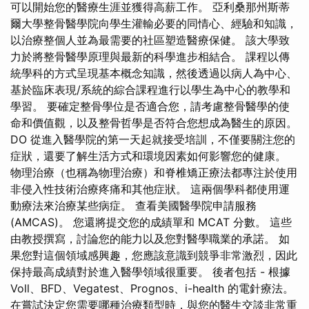
可以開始您的醫療生涯並獲得高薪工作。 亞利桑那州斯蒂
爾大學整骨醫學院向學生灌輸必要的同情心、經驗和知識，
以治療整個人並為最需要的社區塑造醫療保健。 該大學致
力於將整骨醫學原理與最新的科學進步相結合。 課程以傳
統學科的方式呈現基本概念知識，然後透過以病人為中心、
基於臨床表現/系統的綜合課程進行以學生為中心的教學和
學習。 要確定整骨學位是否適合您，請考慮整骨醫學的使
命和價值觀，以及整骨哲學是否符合您想成為醫生的原因。
DO 從進入醫學院的第一天起就接受培訓，不僅要關注您的
症狀，還要了解生活方式和環境因素如何影響您的健康。
物理治療（也稱為物理治療）和脊椎矯正療法都專注於使用
非侵入性技術治療疼痛和其他症狀。 這兩個學科都使用運
動療法來治療某些病症。 查看美國醫學院申請服務
(AMCAS)。 您還將提交您的成績單和 MCAT 分數。 這些
由教授撰寫，討論您的能力以及您對醫學職業的承諾。 如
果您對這個領域感興趣，您應該意識到競爭非常激烈，因此
保持最高成績對於進入醫學領域很重要。 後者包括 - 根據
Voll、BFD、Vegatest、Prognos、i-health 的電針療法。
在嘗試決定您需要哪種治療類型時，與您的醫生交談非常重