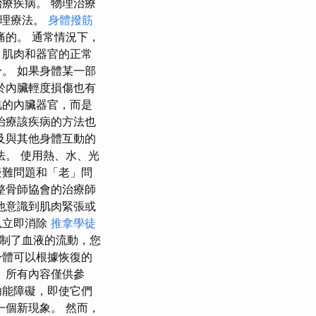
療疾病。 物理治療
物理療法。
身體撥筋
痛的。 通常情況下，
、肌肉和器官的正常
。 如果身體某一部
於內臟輕度損傷也有
肌的內臟器官，而是
治療該疾病的方法也
及與其他身體互動的
法。 使用熱、水、光
疑難問題和「老」問
整骨師協會的治療師
他意識到肌肉緊張或
以立即消除
推拿學徒
限制了血液的流動，您
身體可以根據恢復的
 所有內容僅供參
功能障礙，即使它們
一個新現象。 然而，