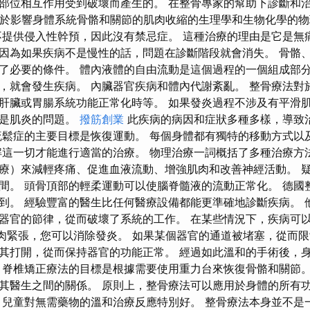
部位相互作用受到破壞而產生的。 在整骨專家的幫助下診斷和治
種基於影響身體系統骨骼和關節的肌肉收縮的生理學和生物化學的
提供侵入性幹預，因此沒有禁忌症。 這種治療的理由是它是無
因為如果疾病不是慢性的話，問題在診斷階段就會消失。 骨骼
了必要的條件。 體內液體的自由流動是這個過程的一個組成部分
，就會發生疾病。 內臟器官疾病和體內代謝紊亂。 整骨療法對
肝臟或胃腸系統功能正常化時等。 如果發炎過程不涉及有平滑
就是肌炎的問題。
撥筋創業
此疾病的病因和症狀多種多樣，導致
疏鬆症的主要目標是恢復運動。 每個身體都有獨特的移動方式以
解這一切才能進行適當的治療。 物理治療一詞概括了多種治療方
療）來減輕疼痛、促進血液流動、增強肌肉和改善神經活動。 
間。 頭骨頂部的輕柔運動可以使腦脊髓液的流動正常化。 德國
到。 經驗豐富的醫生比任何醫療設備都能更準確地診斷疾病。 
器官的節律，從而破壞了系統的工作。 在某些情況下，疾病可
肌肉緊張，您可以消除發炎。 如果某個器官的通道被堵塞，從而
其打開，從而保持器官的功能正常。 經過如此溫和的手術後，
 脊椎矯正療法的目標是根據需要使用重力台來恢復骨骼和關節。
其醫生之間的關係。 原則上，整骨療法可以應用於身體的所有
 兒童對無需藥物的溫和治療反應特別好。 整骨療法本身並不是