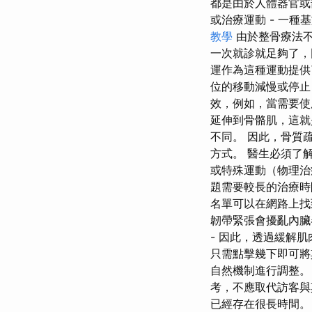
都是由於人體器官或
或治療運動 - 一
教學
由於整骨療法不
一次就診就足夠了，
運作為這種運動提供
位的移動減慢或停止
效，例如，當需要使
延伸到骨骼肌，這
不同。 因此，骨質
方式。 醫生必須了
或特殊運動（物理治
題需要較長的治療時
名單可以在網路上找
韌帶緊張會擾亂內臟
- 因此，透過緩解
只需點擊幾下即可將
自然機制進行調整。
考，不應取代訪客與
已經存在很長時間。