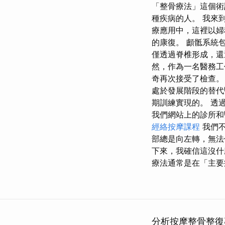
「整骨療法」這個術
種疾病的人。 我來
療應用中，這裡以婦
的康復。 顱骶系統包
僅透過脊椎形成，還
然，作為一名醫務工作
奇再次接受了檢查。
處於發展階段的替代
期訓練實現的。 透
我們網站上的診所和
經絡按摩課程
我們不
部總是向左轉，無法
下來，我確信這沒
療法通常是在「主要
分析按摩整骨整復