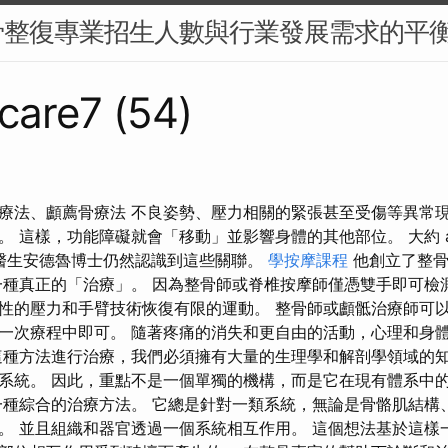
骨整復專業招生人數與行業發展需求的平
care7 (54)
療法、顱薦骨療法 不良姿勢、壓力相關的緊張甚至受傷等異常
 這樣，功能障礙就會「移動」並影響身體的其他部位。 大約 a hun
美國醫生安德魯博士仍然認識到這些關聯。
學按摩課程
他創立了整骨
一種真正的「治療」。 因為整骨師或脊椎按摩師僅憑雙手即可檢
性的壓力和手臂技術恢復有限的運動。 整骨師或顱骶治療師可以
一次療程中即可。 隨著疼痛的消失和更自由的活動，心理和身
這種方法進行治療，我們必須擁有大量的生理學和解剖學領域的知
系統。 因此，重點不是一個單獨的機構，而是它在現有體系中
種綜合的治療方法。 它總是針對一類系統，無論是骨骼肌結構
。 並且組織和器官透過一個系統相互作用。 這個想法基於這樣