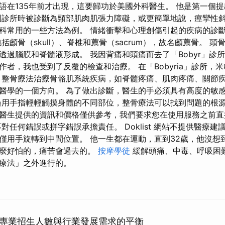
語在135年前才出現，這要歸功於美國外科醫生。 他是第一個
到診所時被診斷為頸部肌肉肌張力障礙，或更簡單地說，痙攣性斜
科常用的一些方法為例。 情緒衝擊和心理創傷引起的疾病的診
括顱骨（skull）、脊椎和薦骨（sacrum），故名顱薦骨。 
透過腦膜和脊髓液形成。 我因背痛和頭痛而去了「Bobyr」診
者，我也受到了反覆的檢查和治療。 在「Bobyria」診所，
 整骨療法治療骨骼肌系統疾病，如脊髓疼痛、肌肉疼痛、關節疾
醫學的一個方向。 為了做出診斷，醫生的手必須具有高度的敏
過用手指輕輕觸摸身體的不同部位，整骨療法可以找到問題的根
醫生提供的資訊和價格僅供參考，我們要求您在使用服務之前直
對任何錯誤或拼字錯誤承擔責任。 Doklist 網站不提供醫療建
僅用手旋轉到中間位置。 他一生都在運動，直到32歲，他沒想
什麼好怕的，痛苦會過去的。
按摩學徒
緩解頭痛、中毒、呼吸困難
療法」之外進行的。
專業招生人數與行業發展需求的平衡