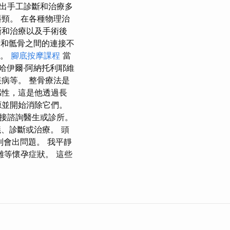
提出手工診斷和治療多
頸。 在各種物理治
斷和治療以及手術後
頭骨和骶骨之間的連接不
所。
腳底按摩課程
當
米哈伊爾·阿納托利耶維
病等。 整骨療法是
感性，這是他透過長
源並開始消除它們。
接諮詢醫生或診所。
議、診斷或治療。 頭
到會出問題。 我平靜
等懷孕症狀。 這些