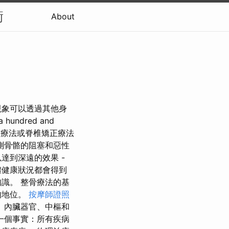
衡
About
現象可以透過其他身
dred and
療法或脊椎矯正療法
測骨骼的阻塞和惡性
達到深遠的效果 -
體健康狀況都會得到
識。 整骨療法的基
的地位。
按摩師證照
、內臟器官、中樞和
一個事實：所有疾病